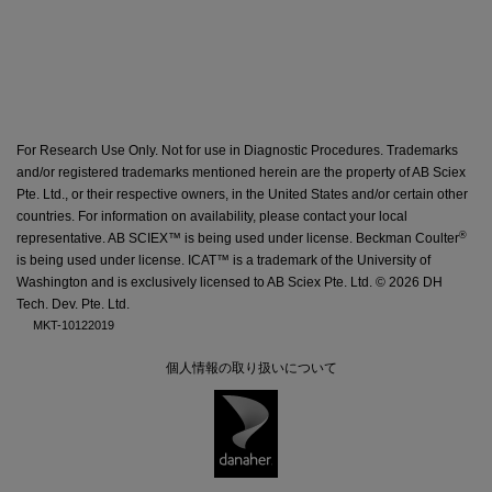
For Research Use Only. Not for use in Diagnostic Procedures. Trademarks
and/or registered trademarks mentioned herein are the property of AB Sciex
Pte. Ltd., or their respective owners, in the United States and/or certain other
countries. For information on availability,
please contact your local
®
representative
. AB SCIEX™ is being used under license. Beckman Coulter
is being used under license. ICAT™ is a trademark of the University of
Washington and is exclusively licensed to AB Sciex Pte. Ltd. ©
2026 DH
Tech. Dev. Pte. Ltd.
MKT-10122019
個人情報の取り扱いについて