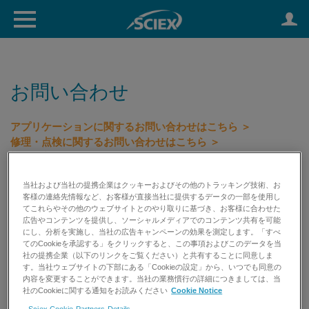
お問い合わせ
アプリケーションに関するお問い合わせはこちら ＞
修理・点検に関するお問い合わせはこちら ＞
初期不良等に関するお問い合わせはこちら ＞
試薬消耗品のお見積り依頼はこちら ＞
当社および当社の提携企業はクッキーおよびその他のトラッキング技術、お
客様の連絡先情報など、お客様が直接当社に提供するデータの一部を使用し
てこれらやその他のウェブサイトとのやり取りに基づき、お客様に合わせた
TEL: 0120-318-551 （受付時間 平日9:00～17:00） FAX:
広告やコンテンツを提供し、ソーシャルメディアでのコンテンツ共有を可能
0120-318-040
にし、分析を実施し、当社の広告キャンペーンの効果を測定します。「すべ
てのCookieを承認する」をクリックすると、この事項およびこのデータを当
社の提携企業（以下のリンクをご覧ください）と共有することに同意しま
す。当社ウェブサイトの下部にある「Cookieの設定」から、いつでも同意の
内容を変更することができます。当社の業務慣行の詳細につきましては、当
社のCookieに関する通知をお読みください
Cookie Notice
Sciex Cookie Partners Details