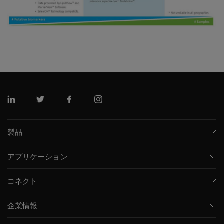
リンクトイン
ツイッター
フェイスブック
インスタグラム
製品
質量分析計
アプリケーション
キャピラリー電気泳動機器
医薬品/バイオ医薬品
ソフトウェア
コネクト
環境分析
統合ソリューション
サポート
食品/飲料検査
HPLC製品
企業情報
トレーニング
法医学ソリューション
イオンモビリティ
SCIEXについて
プロフェッショナルサービス