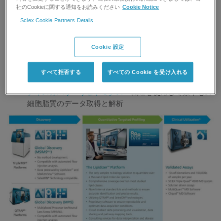
社のCookieに関する通知をお読みください
Cookie Notice
リピドミクス研究を新たなレベルに
Sciex Cookie Partners Details
SCIEXは脂質種の同定、定量リピドミクス研究を成功させる
Cookie 設定
ための、実効性・即効性のあるオールインワンソリューショ
ンを含む強力なハードウェア、ワークフロー、ソフトウェア
を提供します。
すべて拒否する
すべての Cookie を受け入れる
ディスカバリーリピドミクス
戦略を使用して数千もの
細胞脂質のデータ取得と解析