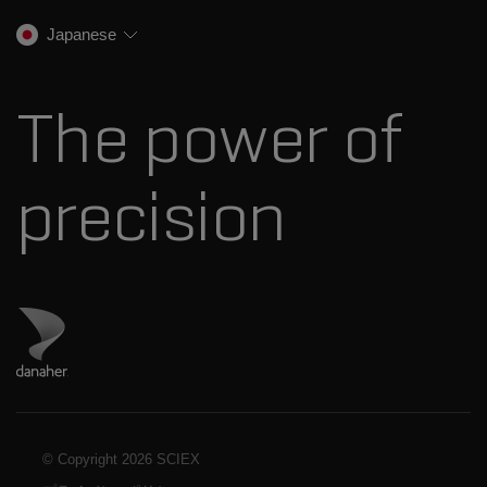
生物医学およびオミックス研究
イオンソース
SCIEXの歴史
キャリア
Japanese
スペクトルライブラリ
プレスリリース
お問い合わせ
標準物質と試薬
ダナハーについて
The power of
precision
ダナハーのサイトにアクセス
© Copyright
2026 SCIEX