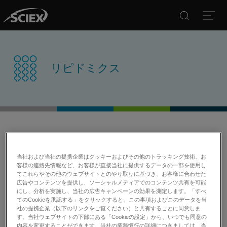
Search
Open
リピドミクス
当社および当社の提携企業はクッキーおよびその他のトラッキング技術、お
研究用にのみ使用できます。診断目的での使用はできませ
客様の連絡先情報など、お客様が直接当社に提供するデータの一部を使用し
ん。
てこれらやその他のウェブサイトとのやり取りに基づき、お客様に合わせた
広告やコンテンツを提供し、ソーシャルメディアでのコンテンツ共有を可能
にし、分析を実施し、当社の広告キャンペーンの効果を測定します。「すべ
液体クロマトグラフィー/質量分析法（LC/MS）は脂質のプロ
てのCookieを承認する」をクリックすると、この事項およびこのデータを当
ファイリングに活用され、糖尿病、肥満、高血圧、血栓症、
社の提携企業（以下のリンクをご覧ください）と共有することに同意しま
アテローム性動脈硬化などの代謝異常で発生する脂質種の変
す。当社ウェブサイトの下部にある「Cookieの設定」から、いつでも同意の
化を明らかにします。
内容を変更することができます。当社の業務慣行の詳細につきましては、当