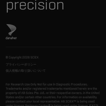
precision
ダナハーのサイトにアクセス
© Copyright
2026 SCIEX
プライバシーポリシー
個人情報の取り扱いについて
For Research Use Only. Not for use in Diagnostic Procedures.
Trademarks and/or registered trademarks mentioned herein are the
property of AB Sciex Pte. Ltd., or their respective owners, in the United
States and/or certain other countries. For information on availability,
please contact your local representative
. AB SCIEX™ is being used
under license. Beckman Coulter® is being used under license. ICAT™