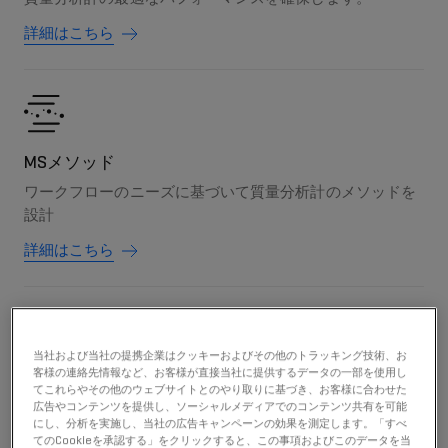
詳細はこちら
MSメソッド
ワークフローのニーズに基づいて質量分析計のメソッドを
設計
詳細はこちら
当社および当社の提携企業はクッキーおよびその他のトラッキング技術、お
客様の連絡先情報など、お客様が直接当社に提供するデータの一部を使用し
LCメソッド
てこれらやその他のウェブサイトとのやり取りに基づき、お客様に合わせた
ニーズに合わせて液体クロマトグラフのメソッドを設定
広告やコンテンツを提供し、ソーシャルメディアでのコンテンツ共有を可能
にし、分析を実施し、当社の広告キャンペーンの効果を測定します。「すべ
てのCookieを承認する」をクリックすると、この事項およびこのデータを当
詳細はこちら