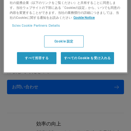
社の提携企業（以下のリンクをご覧ください）と共有することに同意しま
す。当社ウェブサイトの下部にある「Cookieの設定」から、いつでも同意の
内容を変更することができます。当社の業務慣行の詳細につきましては、当
社のCookieに関する通知をお読みください
Cookie Notice
Sciex Cookie Partners Details
精度と自動化でグローバルなラ
ボの卓越性を推進
Cookie 設定
研究の変革、そしてシームレスな統合、使いやすさ
すべて拒否する
すべての Cookie を受け入れる
の向上、堅牢なデータ管理をすべての分析において
体験してください。
お問い合わせ
効率の向上