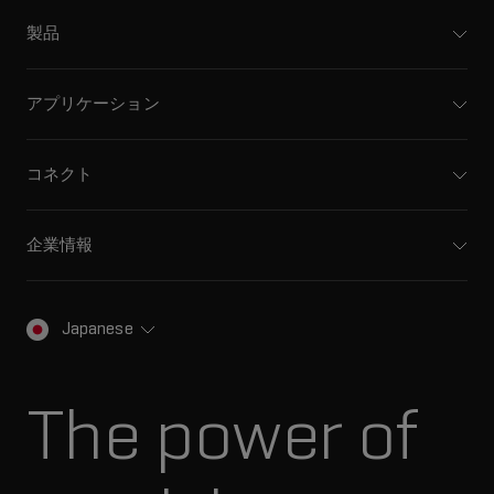
製品
質量分析計
キャピラリー電気泳動機器
アプリケーション
ソフトウェア
医薬品/バイオ医薬品
統合ソリューション
環境分析
コネクト
HPLC製品
食品/飲料検査
サポート
イオンモビリティ
法医学ソリューション
トレーニング
イオンソース
企業情報
生物医学およびオミックス研究
プロフェッショナルサービス
スペクトルライブラリ
SCIEXについて
キャリア
標準物質と試薬
SCIEXの歴史
お問い合わせ
Japanese
プレスリリース
ダナハーについて
The power of