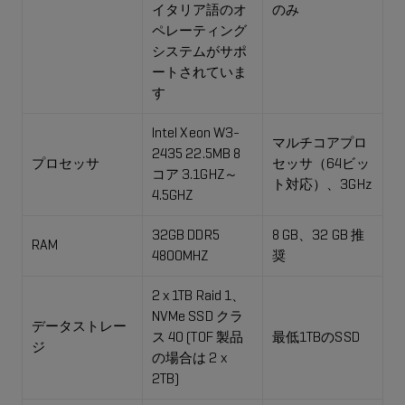
イタリア語のオ
のみ
ペレーティング
システムがサポ
ートされていま
す
Intel Xeon W3-
マルチコアプロ
2435 22.5MB 8
プロセッサ
セッサ（64ビッ
コア 3.1GHZ～
ト対応）、3GHz
4.5GHZ
32GB DDR5
8 GB、32 GB 推
RAM
4800MHZ
奨
2 x 1TB Raid 1、
NVMe SSD クラ
データストレー
ス 40 (TOF 製品
最低1TBのSSD
ジ
の場合は 2 x
2TB)