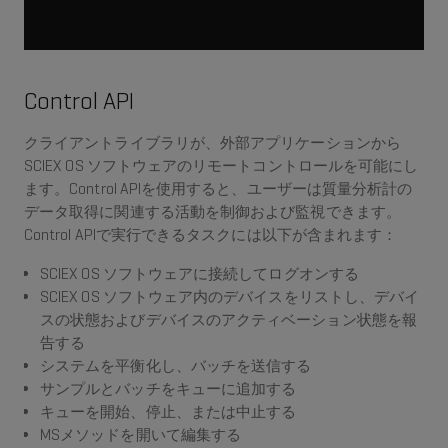
Control API
クライアントライブラリが、外部アプリケーションから
SCIEX OS ソフトウェアのリモートコントロールを可能にし
ます。Control APIを使用すると、ユーザーは質量分析計の
データ取得に関連する活動を制御および監視できます。
Control APIで実行できるタスクには以下が含まれます：
SCIEX OS ソフトウェアに接続してログオンする
SCIEX OS ソフトウェア内のデバイスをリストし、デバイ
スの状態およびデバイスのアクティベーション状態を報
告する
システムを平衡化し、バッチを送信する
サンプルとバッチをキューに追加する
キューを開始、停止、または中止する
MSメソッドを開いて編集する