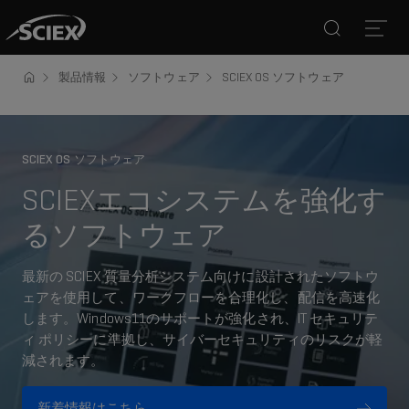
Search
Open
製品情報
ソフトウェア
SCIEX OS ソフトウェア
SCIEX OS ソフトウェア
SCIEXエコシステムを強化す
るソフトウェア
最新の SCIEX 質量分析システム向けに設計されたソフトウ
ェアを使用して、ワークフローを合理化し、配信を高速化
します。Windows11のサポートが強化され、IT セキュリテ
ィ ポリシーに準拠し、サイバーセキュリティのリスクが軽
減されます。
新着情報はこちら