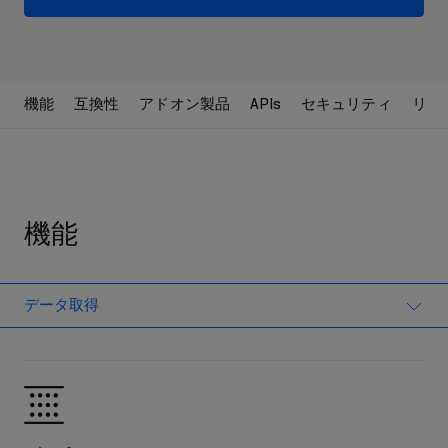
機能
互換性
アドオン製品
APIs
セキュリティ
リソ
機能
データ取得