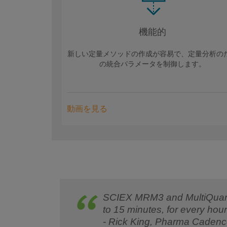
機能的
新しい定量メソッドの作成が容易で、定量分析の
の統合パラメータを制御します。
動画を見る
SCIEX MRM3 and MultiQuant S
to 15 minutes, for every hou
- Rick King, Pharma Caden