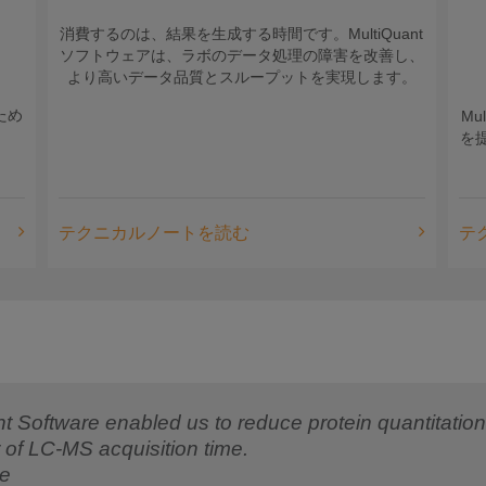
消費するのは、結果を生成する時間です。MultiQuant
ソフトウェアは、ラボのデータ処理の障害を改善し、
より高いデータ品質とスループットを実現します。
ため
M
を
テクニカルノートを読む
テ
oftware enabled us to reduce protein quantitation 
r of LC-MS acquisition time.
ce