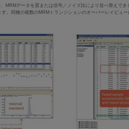
き特徴は、MRMデータを質または信号／ノイズ比により並べ替えで
ます。同種の複数のMRMトランジションのオーバーレイビュー
。