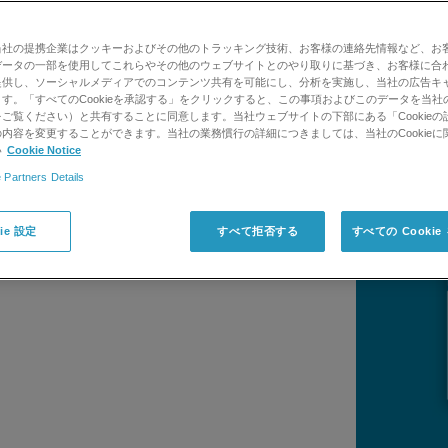
当社の提携企業はクッキーおよびその他のトラッキング技術、お客様の連絡先情報など、お
量ソフトウェア
データの一部を使用してこれらやその他のウェブサイトとのやり取りに基づき、お客様に合
提供し、ソーシャルメディアでのコンテンツ共有を可能にし、分析を実施し、当社の広告キ
す。「すべてのCookieを承認する」をクリックすると、この事項およびこのデータを当社
がMultiQuantソフトウェアです。分野や
ご覧ください）と共有することに同意します。当社ウェブサイトの下部にある「Cookieの
量のバッチデータを処理して定量化し、最小限
内容を変更することができます。当社の業務慣行の詳細につきましては、当社のCookieに
い
Cookie Notice
きます。すべてのSCIEX
Triple Quad
、
ます。
 Partners Details
ie 設定
すべて拒否する
すべての Cooki