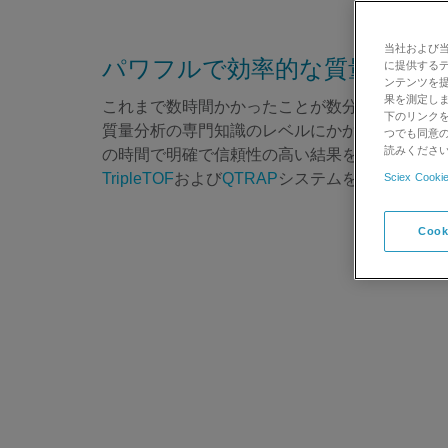
当社および
パワフルで効率的な質量分析定
に提供する
ンテンツを
果を測定しま
これまで数時間かかったことが数分でできます。それ
下のリンクを
質量分析の専門知識のレベルにかかわらず、大
つでも同意の
読みくださ
の時間で明確で信頼性の高い結果を得ることがで
TripleTOF
および
QTRAP
システムをサポートし
Sciex Cookie
Cook