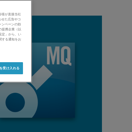
客様が直接当社
わせた広告やコ
ャンペーンの効
の提携企業（以
設定」から、い
関する通知をお
e を受け入れる