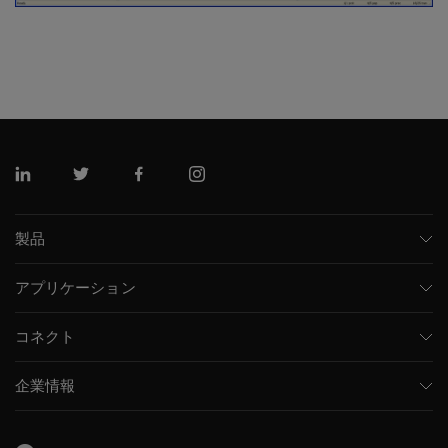
リンクトイン
ツイッター
フェイスブック
インスタグラム
製品
質量分析計
アプリケーション
キャピラリー電気泳動機器
医薬品/バイオ医薬品
ソフトウェア
コネクト
環境分析
統合ソリューション
サポート
食品/飲料検査
HPLC製品
企業情報
トレーニング
法医学ソリューション
イオンモビリティ
SCIEXについて
プロフェッショナルサービス
生物医学およびオミックス研究
イオンソース
SCIEXの歴史
キャリア