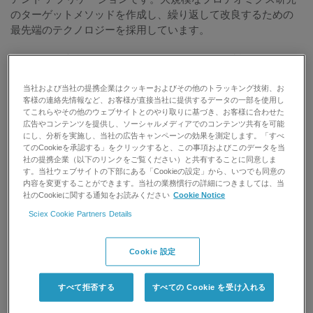
のターゲットメソッドを作成し、繰り返して改良するための
最先端のテクノロジーを採用しています。
ワシントン大学MacCoss Labにアクセスして無料で
Skylineソ
フトウェアをダウンロード
してください。
当社および当社の提携企業はクッキーおよびその他のトラッキング技術、お
客様の連絡先情報など、お客様が直接当社に提供するデータの一部を使用し
てこれらやその他のウェブサイトとのやり取りに基づき、お客様に合わせた
広告やコンテンツを提供し、ソーシャルメディアでのコンテンツ共有を可能
にし、分析を実施し、当社の広告キャンペーンの効果を測定します。「すべ
てのCookieを承認する」をクリックすると、この事項およびこのデータを当
社の提携企業（以下のリンクをご覧ください）と共有することに同意しま
す。当社ウェブサイトの下部にある「Cookieの設定」から、いつでも同意の
内容を変更することができます。当社の業務慣行の詳細につきましては、当
社のCookieに関する通知をお読みください
Cookie Notice
Sciex Cookie Partners Details
Cookie 設定
すべて拒否する
すべての Cookie を受け入れる