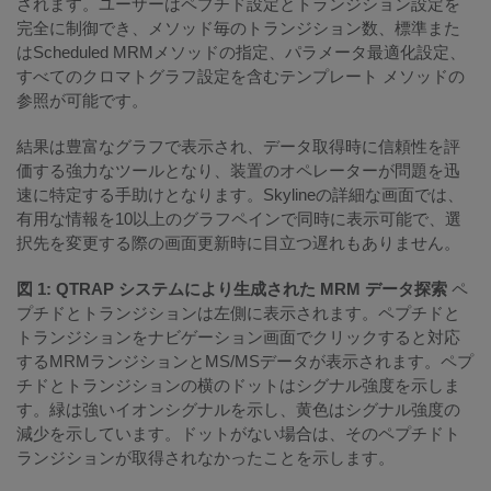
されます。ユーザーはペプチド設定とトランジション設定を
完全に制御でき、メソッド毎のトランジション数、標準また
はScheduled MRMメソッドの指定、パラメータ最適化設定、
すべてのクロマトグラフ設定を含むテンプレート メソッドの
参照が可能です。
結果は豊富なグラフで表示され、データ取得時に信頼性を評
価する強力なツールとなり、装置のオペレーターが問題を迅
速に特定する手助けとなります。Skylineの詳細な画面では、
有用な情報を10以上のグラフペインで同時に表示可能で、選
択先を変更する際の画面更新時に目立つ遅れもありません。
図 1: QTRAP システムにより生成された MRM データ探索
ペ
プチドとトランジションは左側に表示されます。ペプチドと
トランジションをナビゲーション画面でクリックすると対応
するMRMランジションとMS/MSデータが表示されます。ペプ
チドとトランジションの横のドットはシグナル強度を示しま
す。緑は強いイオンシグナルを示し、黄色はシグナル強度の
減少を示しています。ドットがない場合は、そのペプチドト
ランジションが取得されなかったことを示します。