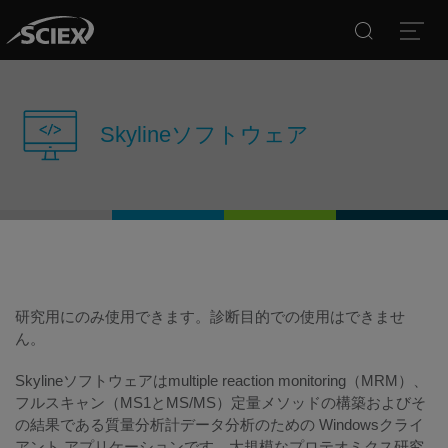
Search
Open
Skylineソフトウェア
研究用にのみ使用できます。診断目的での使用はできませ
ん。
Skylineソフトウェアはmultiple reaction monitoring（MRM）、
フルスキャン（MS1とMS/MS）定量メソッドの構築およびそ
の結果である質量分析計データ分析のための Windowsクライ
アント アプリケーションです。大規模なプロテオミクス研究