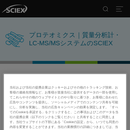
Search
Open
プロテオミクス｜質量分析計・
LC-MS/MSシステムのSCIEX
当社および当社の提携企業はクッキーおよびその他のトラッキング技術、お
プロテオミクス研究から意味のある答えをよ
客様の連絡先情報など、お客様が直接当社に提供するデータの一部を使用し
てこれらやその他のウェブサイトとのやり取りに基づき、お客様に合わせた
り迅速に導き出せます
広告やコンテンツを提供し、ソーシャルメディアでのコンテンツ共有を可能
にし、分析を実施し、当社の広告キャンペーンの効果を測定します。「すべ
これまでのプロテオミクス研究では、プロテオームの多様性
てのCookieを承認する」をクリックすると、この事項およびこのデータを当
と広いダイナミックレンジという高度な複雑性のため、発見
社の提携企業（以下のリンクをご覧ください）と共有することに同意しま
す。当社ウェブサイトの下部にある「Cookieの設定」から、いつでも同意の
を定量へと発展させるためには特別な方法とある程度の妥協
内容を変更することができます。当社の業務慣行の詳細につきましては、当
が必要でした。多くの場合、長期にわたる研究プロジェクト