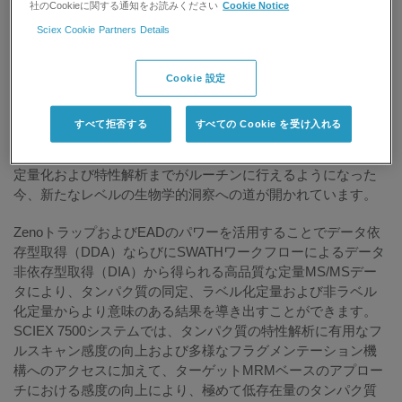
社のCookieに関する通知をお読みください
Cookie Notice
により生成されるのは、生物学的意義が不明瞭な長いタンパ
Sciex Cookie Partners Details
ク質同定リストでした。
SCIEXがご提供する革新的なツールは、プロテオミクス研究
Cookie 設定
から意味のある答えを迅速に自信を持って見つけ出すことを
可能にします。革新的なZenoトラップと電子励起解離
すべて拒否する
すべての Cookie を受け入れる
（EAD）を搭載したZenoTOF 7600システムの登場により、極
めて重要な低存在量タンパク質とその翻訳後修飾の同定から
定量化および特性解析までがルーチンに行えるようになった
今、新たなレベルの生物学的洞察への道が開かれています。
ZenoトラップおよびEADのパワーを活用することでデータ依
存型取得（DDA）ならびにSWATHワークフローによるデータ
非依存型取得（DIA）から得られる高品質な定量MS/MSデー
タにより、タンパク質の同定、ラベル化定量および非ラベル
化定量からより意味のある結果を導き出すことができます。
SCIEX 7500システムでは、タンパク質の特性解析に有用なフ
ルスキャン感度の向上および多様なフラグメンテーション機
構へのアクセスに加えて、ターゲットMRMベースのアプロー
チにおける感度の向上により、極めて低存在量のタンパク質