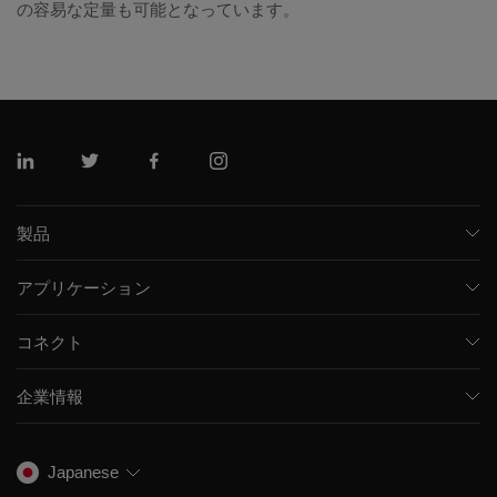
の容易な定量も可能となっています。
リンクトイン
ツイッター
フェイスブック
インスタグラム
製品
質量分析計
アプリケーション
キャピラリー電気泳動機器
医薬品/バイオ医薬品
ソフトウェア
コネクト
環境分析
統合ソリューション
サポート
食品/飲料検査
HPLC製品
企業情報
トレーニング
法医学ソリューション
イオンモビリティ
SCIEXについて
プロフェッショナルサービス
生物医学およびオミックス研究
イオンソース
SCIEXの歴史
キャリア
Japanese
スペクトルライブラリ
プレスリリース
お問い合わせ