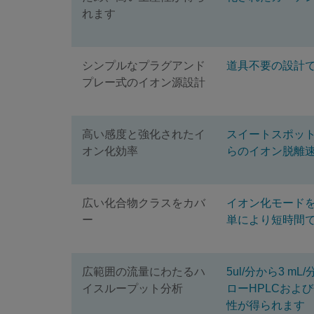
れます
シンプルなプラグアンド
道具不要の設計
プレー式のイオン源設計
高い感度と強化されたイ
スイートスポットが
オン化効率
らのイオン脱離
広い化合物クラスをカバ
イオン化モードを
ー
単により短時間
広範囲の流量にわたるハ
5ul/分から3 
イスループット分析
ローHPLCおよ
性が得られます