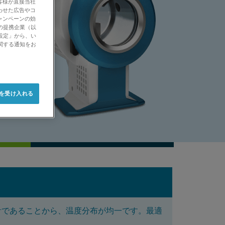
客様が直接当社
わせた広告やコ
ャンペーンの効
の提携企業（以
設定」から、い
関する通知をお
e を受け入れる
計であることから、温度分布が均一です。最適