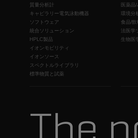
質量分析計
医薬品
キャピラリー電気泳動機器
環境分
ソフトウェア
食品/
統合ソリューション
法医学
HPLC製品
生物医
イオンモビリティ
イオンソース
スペクトルライブラリ
標準物質と試薬
The p