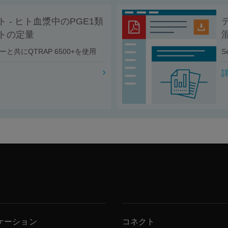
 - ヒト血漿中のPGE1類
トの定量
ローと共にQTRAP 6500+を使用
S
ケーション
コネクト