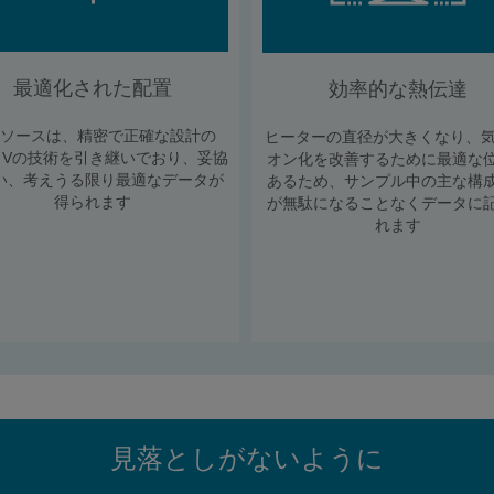
最適化された配置
効率的な熱伝達
のソースは、精密で正確な設計の
ヒーターの直径が大きくなり、気
bo Vの技術を引き継いでおり、妥協
オン化を改善するために最適な
い、考えうる限り最適なデータが
あるため、サンプル中の主な構
得られます
が無駄になることなくデータに
れます
見落としがないように