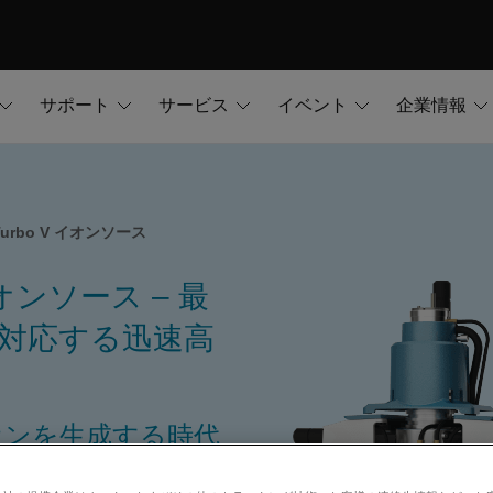
サポート
サービス
イベント
企業情報
e Turbo V イオンソース
V イオンソース – 最
対応する迅速高
オンを生成する時代