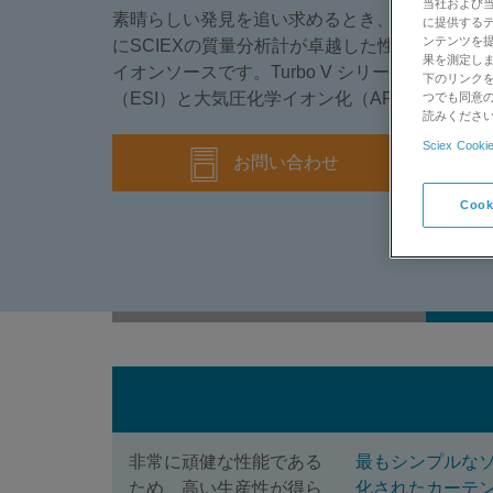
当社および
素晴らしい発見を追い求めるとき、または不可
に提供する
ンテンツを
にSCIEXの質量分析計が卓越した性能を発揮
果を測定しま
イオンソースです。Turbo V シリーズは、エ
下のリンクを
（ESI）と大気圧化学イオン化（APCI）とい
つでも同意の
読みくださ
Sciex Cookie
お問い合わせ
Cook
非常に頑健な性能である
最もシンプルな
ため、高い生産性が得ら
化されたカーテ