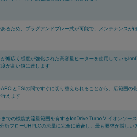
であるため、プラグアンドプレー式が可能で、メンテナンスが
幅広く感度が強化された高容量ヒーターを使用しているIonDrive
速度が高い値に達します
APCIとESIの間ですぐに切り替えられることから、広範囲
で行えます
mL/分までの機能的流量範囲を有するIonDrive Turbo V 
び分析フローUHPLCの流量に完全に適合し、最も要求が厳し