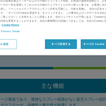
当社の提携企業はクッキーおよびその他のトラッキング技術、お客様の連絡先情報など、お
欠なルーチン検査を行うとき
データの一部を使用してこれらやその他のウェブサイトとのやり取りに基づき、お客様に合
提供し、ソーシャルメディアでのコンテンツ共有を可能にし、分析を実施し、当社の広告キ
するのはなぜでしょう。答は、
す。「すべてのCookieを承認する」をクリックすると、この事項およびこのデータを当社
レクトロスプレーイオン化
ご覧ください）と共有することに同意します。当社ウェブサイトの下部にある「Cookieの
う2つの機能を併せ持ちます。
内容を変更することができます。当社の業務慣行の詳細につきましては、当社のCookieに
い
Cookie Notice
 Partners Details
サポートリクエスト
ie 設定
すべて拒否する
すべての Cooki
主な機能
ソース構造であり、複雑なスプレー経路がない直交スプレー設
ンガスフローが、頑健性と耐久性が改善します