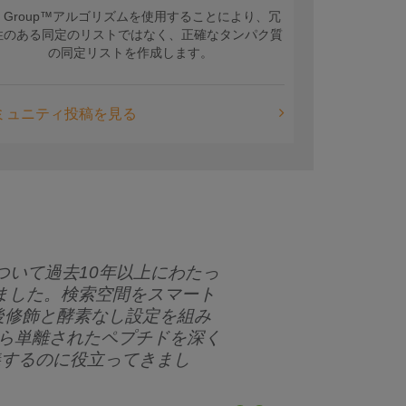
ro Group™アルゴリズムを使用することにより、冗
性のある同定のリストではなく、正確なタンパク質
の同定リストを作成します。
ミュニティ投稿を見る
”について過去10年以上にわたっ
ました。検索空間をスマート
後修飾と酵素なし設定を組み
から単離されたペプチドを深く
義するのに役立ってきまし