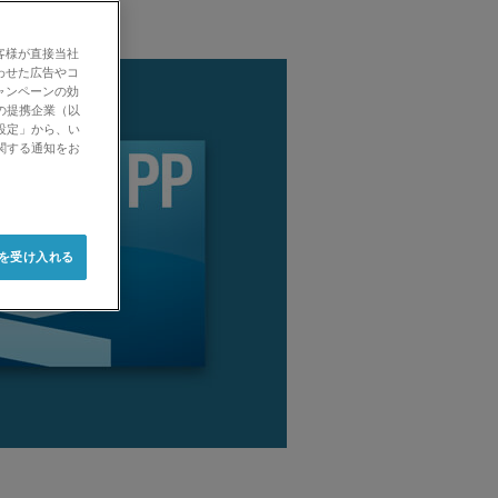
客様が直接当社
わせた広告やコ
ャンペーンの効
の提携企業（以
設定」から、い
関する通知をお
e を受け入れる