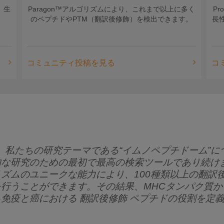
、生
Paragon™アルゴリズムにより、これまで以上に多く
P
。
のペプチドやPTM（翻訳後修飾）を検出できます。
長
コミュニティ投稿を見る
コ
ウェア は、私たちの研究テーマである“イムノペプチドーム
的な研究のための最初で最高の検索ツールであり続け
ズムのユニークな能力により、100種類以上の翻訳
行うことができます。その結果、MHCタンパク質
免疫と癌における 翻訳後修飾 ペプチドの役割を定