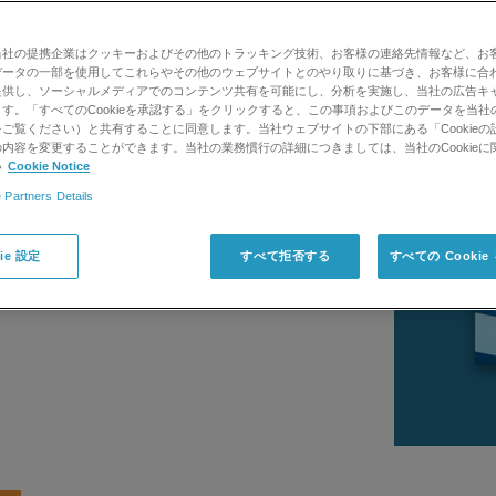
Pilotソフトウェア
当社の提携企業はクッキーおよびその他のトラッキング技術、お客様の連絡先情報など、お
迅速に、より確実に
データの一部を使用してこれらやその他のウェブサイトとのやり取りに基づき、お客様に合
提供し、ソーシャルメディアでのコンテンツ共有を可能にし、分析を実施し、当社の広告キ
す。「すべてのCookieを承認する」をクリックすると、この事項およびこのデータを当社
ク質同定および相対的 なタンパク質発現解析といった
ご覧ください）と共有することに同意します。当社ウェブサイトの下部にある「Cookieの
に対応します。洗練されたアルゴリズムと直感
内容を変更することができます。当社の業務慣行の詳細につきましては、当社のCookieに
い
Cookie Notice
検索時間や偽陽性を増やすことなくより多くの
後修飾も同時に検索できるようになりました。
 Partners Details
gf形式を介してすべてのプロテオミクスで使用する
ie 設定
すべて拒否する
すべての Cooki
情報はこちらから >