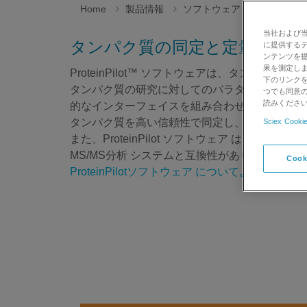
Home
製品情報
ソフトウェア
Protein
当社および
タンパク質の同定と定量をより
に提供する
ンテンツを
果を測定しま
ProteinPilot™ ソフトウェアは、タンパ
下のリンクを
タンパク質の研究に対してのパラダイムシフト
つでも同意の
読みくださ
的なインターフェイスを組み合わせることで、
タンパク質を高い信頼性で同定し、多数の翻訳
Sciex Cookie
また、ProteinPilot ソフトウェア は、m
MS/MS分析 システムと互換性があります。
Cook
ProteinPilotソフトウェア についてより詳細な