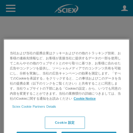
Software Downloads
当社および当社の提携企業はクッキーおよびその他のトラッキング技術、お
Please note: For optimal software download functionality, you
客様の連絡先情報など、お客様が直接当社に提供するデータの一部を使用し
てこれらやその他のウェブサイトとのやり取りに基づき、お客様に合わせた
need to be using the most recent versions of Chrome, Firefox,
広告やコンテンツを提供し、ソーシャルメディアでのコンテンツ共有を可能
and Internet Explorer. If you are having issues with your
にし、分析を実施し、当社の広告キャンペーンの効果を測定します。「すべ
download please
request support
てのCookieを承認する」をクリックすると、この事項およびこのデータを当
社の提携企業（以下のリンクをご覧ください）と共有することに同意しま
す。当社ウェブサイトの下部にある「Cookieの設定」から、いつでも同意の
内容を変更することができます。当社の業務慣行の詳細につきましては、当
社のCookieに関する通知をお読みください
Cookie Notice
Sciex Cookie Partners Details
Cookie 設定