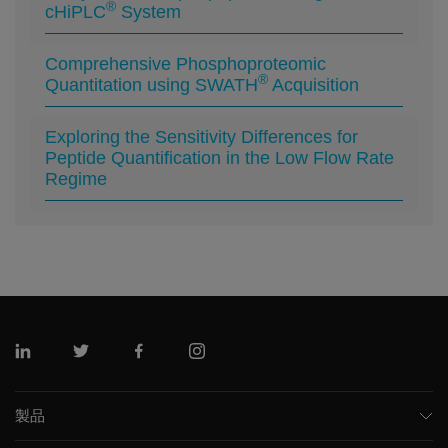
®
cHiPLC
System
Comprehensive Phosphoproteomic
®
Quantitation using SWATH
Acquisition
Exploring the Sensitivity Differences for
Peptide Quantification in the Low Flow Rate
Regime
リンクトイン
ツイッター
フェイスブック
インスタグラム
製品
質量分析計