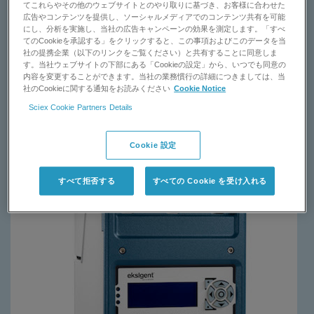
てこれらやその他のウェブサイトとのやり取りに基づき、お客様に合わせた
広告やコンテンツを提供し、ソーシャルメディアでのコンテンツ共有を可能
お問い合わせ
にし、分析を実施し、当社の広告キャンペーンの効果を測定します。「すべ
てのCookieを承認する」をクリックすると、この事項およびこのデータを当
社の提携企業（以下のリンクをご覧ください）と共有することに同意しま
サポートリクエスト
す。当社ウェブサイトの下部にある「Cookieの設定」から、いつでも同意の
内容を変更することができます。当社の業務慣行の詳細につきましては、当
社のCookieに関する通知をお読みください
Cookie Notice
Sciex Cookie Partners Details
Cookie 設定
すべて拒否する
すべての Cookie を受け入れる