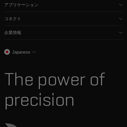
アプリケーション
キャピラリー電気泳動機器
医薬品/バイオ医薬品
ソフトウェア
コネクト
環境分析
統合ソリューション
サポート
食品/飲料検査
HPLC製品
企業情報
トレーニング
法医学ソリューション
イオンモビリティ
SCIEXについて
プロフェッショナルサービス
生物医学およびオミックス研究
イオンソース
SCIEXの歴史
キャリア
Japanese
スペクトルライブラリ
プレスリリース
お問い合わせ
標準物質と試薬
ダナハーについて
The power of
precision
ダナハーのサイトにアクセス