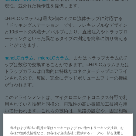
現性、並外れた操作性を提供します。
cHiPLCシステムは最大3個のミクロ流体チップに対応する
「ドッキングステーション」です。フレキシブルなデザイン
と10ポートの内蔵ナノバルブにより、直接注入やトラップロ
ーディングといった異なるタイプの測定を簡単に切り替える
ことができます。
nanoLCカラム
、
microLCカラム
、またはトラップカラムのチ
ップは数秒で交換することができます。cHiPLCカラムまたは
トラップカラムは自動的に特殊なコネクターチップにアライ
ンされるので、毎回、完全にデッドボリュームフリーの接続
が行われます。
このアラインメントは、マイクロエレクトロニクス分野で利
用されている技術と同様の、再現性の高い微細加工技術を用
いて行われます。これらの技術は、流路の設定や、固定相粒
子保持用堰構造の微細加工にも使用されています。再現性の
ある保持時間と向上した分離を保証するため、チップは温度
当社および当社の提携企業はクッキーおよびその他のトラッキング技術、お
制御されています。
客様の連絡先情報など、お客様が直接当社に提供するデータの一部を使用し