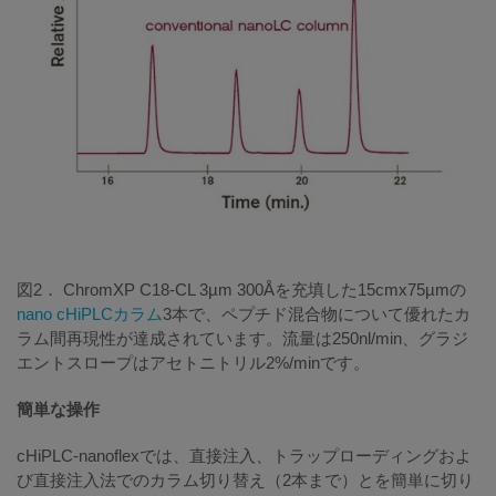
図2． ChromXP C18-CL 3µm 300Åを充填した15cmx75µmの
nano cHiPLCカラム
3本で、ペプチド混合物について優れたカ
ラム間再現性が達成されています。流量は250nl/min、グラジ
エントスロープはアセトニトリル2%/minです。
簡単な操作
cHiPLC-nanoflexでは、直接注入、トラップローディングおよ
び直接注入法でのカラム切り替え（2本まで）とを簡単に切り