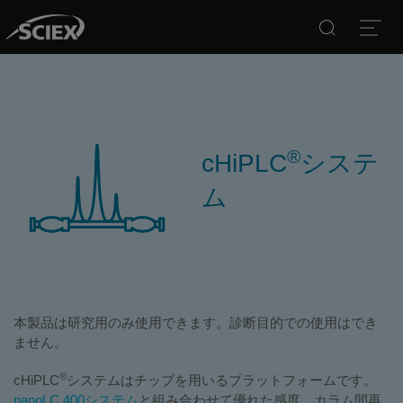
Search
Open
®
cHiPLC
システ
ム
本製品は研究用のみ使用できます。診断目的での使用はでき
ません。
®
cHiPLC
システムはチップを用いるプラットフォームです。
nanoLC 400システム
と組み合わせて優れた感度、カラム間再