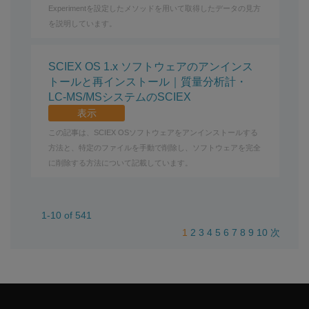
Experimentを設定したメソッドを用いて取得したデータの見方
を説明しています。
SCIEX OS 1.x ソフトウェアのアンインス
トールと再インストール｜質量分析計・
LC-MS/MSシステムのSCIEX
表示
この記事は、SCIEX OSソフトウェアをアンインストールする
方法と、特定のファイルを手動で削除し、ソフトウェアを完全
に削除する方法について記載しています。
1-10 of 541
1
2
3
4
5
6
7
8
9
10
次