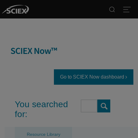
Search
Open
Go to SCIEX Now dashboard
You searched
Search
for:
Resource Library