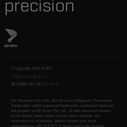
precision
ダナハーのサイトにアクセス
© Copyright
2026 SCIEX
プライバシーポリシー
個人情報の取り扱いについて
For Research Use Only. Not for use in Diagnostic Procedures.
Trademarks and/or registered trademarks mentioned herein are
the property of AB Sciex Pte. Ltd., or their respective owners,
in the United States and/or certain other countries. For
information on availability,
please contact your local
representative
. AB SCIEX™ is being used under license.