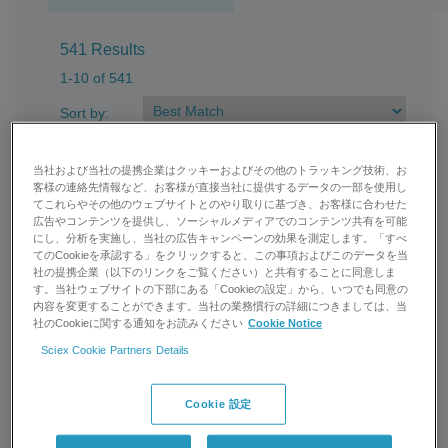
541 Results
1-10 of 541
Sort by:
Filters
当社および当社の提携企業はクッキーおよびその他のトラッキング技術、お
客様の連絡先情報など、お客様が直接当社に提供するデータの一部を使用し
てこれらやその他のウェブサイトとのやり取りに基づき、お客様に合わせた
広告やコンテンツを提供し、ソーシャルメディアでのコンテンツ共有を可能
Change CAD Gas Settings from Simplified
にし、分析を実施し、当社の広告キャンペーンの効果を測定します。「すべ
(Low, Medium, High) to Operator (0-12) in
てのCookieを承認する」をクリックすると、この事項およびこのデータを当
社の提携企業（以下のリンクをご覧ください）と共有することに同意しま
Analyst® Software
す。当社ウェブサイトの下部にある「Cookieの設定」から、いつでも同意の
表示
内容を変更することができます。当社の業務慣行の詳細につきましては、当
社のCookieに関する通知をお読みください
Cookie Notice
The default setting of CAD gas in Analyst® software is
Sciex Cookie Partners Details
“Simplified” and only allows to adjust CAD gas in three steps
(low, medium, high). Switching to “Operator” allows to use
values from 0 to 12
Cookie 設定