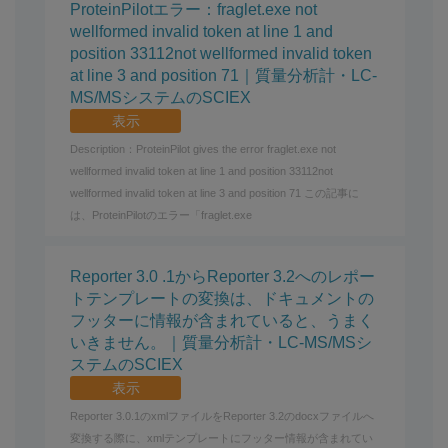
ProteinPilotエラー：fraglet.exe not
wellformed invalid token at line 1 and
position 33112not wellformed invalid token
at line 3 and position 71｜質量分析計・LC-
MS/MSシステムのSCIEX
表示
Description：ProteinPilot gives the error fraglet.exe not
wellformed invalid token at line 1 and position 33112not
wellformed invalid token at line 3 and position 71 この記事に
は、ProteinPilotのエラー「fraglet.exe
Reporter 3.0 .1からReporter 3.2へのレポー
トテンプレートの変換は、ドキュメントの
フッターに情報が含まれていると、うまく
いきません。｜質量分析計・LC-MS/MSシ
ステムのSCIEX
表示
Reporter 3.0.1のxmlファイルをReporter 3.2のdocxファイルへ
変換する際に、xmlテンプレートにフッター情報が含まれてい