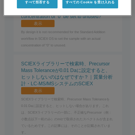
すべて拒否する
すべての Cookie を受け入れる
Standard Addition Feature in SCIEX OS:
Should the sample with the actual
concentration of “0” be set to unused?
表示
By design it is not recommended for the Standard Addition
workflow in SCIEX OS to set the sample with an actual
concentration of “0” to unused.
SCIEXライブラリーで検索時、Precursor
Mass Toleranceが0.01 Daに設定すると、
ヒットしないのはなぜですか？｜質量分析
計・LC-MS/MSシステムのSCIEX
表示
SCIEXライブラリーで検索時、Precursor Mass Toleranceを
0.01 Daに設定すると、ヒットしない場合があります。これ
は、SCIEXライブラリーの一部に、不正確なPrecursor（例：
小数点以下一桁のみ）のm/zで取得されたスペクトルが含まれ
ているためです。この記事には、そのことが記載されていま
す。