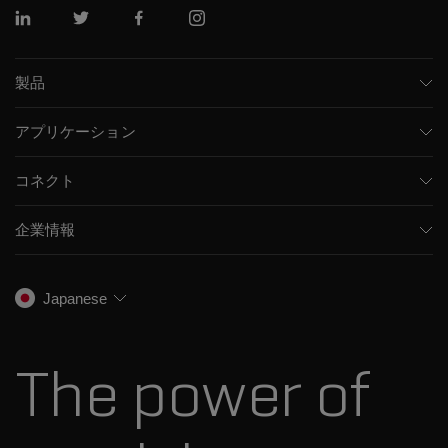
リンクトイン
ツイッター
フェイスブック
インスタグラム
製品
質量分析計
アプリケーション
キャピラリー電気泳動機器
医薬品/バイオ医薬品
ソフトウェア
コネクト
環境分析
統合ソリューション
サポート
食品/飲料検査
HPLC製品
企業情報
トレーニング
法医学ソリューション
イオンモビリティ
SCIEXについて
プロフェッショナルサービス
生物医学およびオミックス研究
イオンソース
SCIEXの歴史
キャリア
Japanese
スペクトルライブラリ
プレスリリース
お問い合わせ
標準物質と試薬
ダナハーについて
The power of