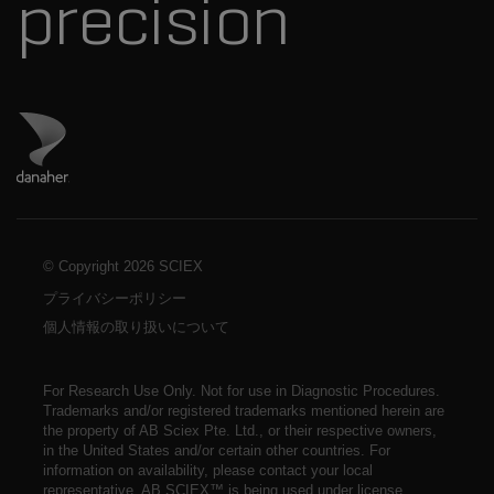
precision
ダナハーのサイトにアクセス
© Copyright
2026 SCIEX
プライバシーポリシー
個人情報の取り扱いについて
For Research Use Only. Not for use in Diagnostic Procedures.
Trademarks and/or registered trademarks mentioned herein are
the property of AB Sciex Pte. Ltd., or their respective owners,
in the United States and/or certain other countries. For
information on availability,
please contact your local
representative
. AB SCIEX™ is being used under license.