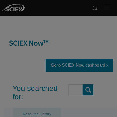
Search
Open
Go to SCIEX Now dashboard
You searched
Search
for:
Resource Library