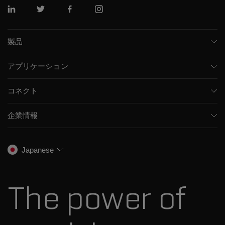
リンクトイン
ツイッター
フェイスブック
インスタグラム
製品
質量分析計
アプリケーション
キャピラリー電気泳動機器
医薬品/バイオ医薬品
ソフトウェア
コネクト
環境分析
統合ソリューション
サポート
食品/飲料検査
HPLC製品
企業情報
トレーニング
法医学ソリューション
イオンモビリティ
SCIEXについて
プロフェッショナルサービス
生物医学およびオミックス研究
イオンソース
SCIEXの歴史
キャリア
Japanese
スペクトルライブラリ
プレスリリース
お問い合わせ
標準物質と試薬
ダナハーについて
The power of