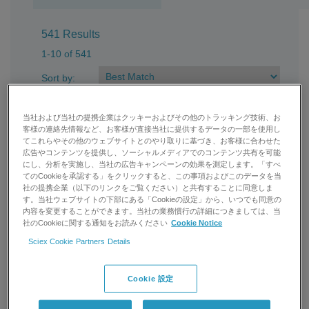
541 Results
1-10 of 541
Sort by:
Filters
当社および当社の提携企業はクッキーおよびその他のトラッキング技術、お
客様の連絡先情報など、お客様が直接当社に提供するデータの一部を使用し
てこれらやその他のウェブサイトとのやり取りに基づき、お客様に合わせた
広告やコンテンツを提供し、ソーシャルメディアでのコンテンツ共有を可能
Change CAD Gas Settings from Simplified
にし、分析を実施し、当社の広告キャンペーンの効果を測定します。「すべ
(Low, Medium, High) to Operator (0-12) in
てのCookieを承認する」をクリックすると、この事項およびこのデータを当
社の提携企業（以下のリンクをご覧ください）と共有することに同意しま
Analyst® Software
す。当社ウェブサイトの下部にある「Cookieの設定」から、いつでも同意の
表示
内容を変更することができます。当社の業務慣行の詳細につきましては、当
社のCookieに関する通知をお読みください
Cookie Notice
The default setting of CAD gas in Analyst® software is
Sciex Cookie Partners Details
“Simplified” and only allows to adjust CAD gas in three steps
(low, medium, high). Switching to “Operator” allows to use
values from 0 to 12
Cookie 設定