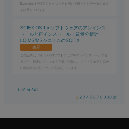
Experimentを設定したメソッドを用いて取得したデータの見方
を説明しています。
SCIEX OS 1.x ソフトウェアのアンインス
トールと再インストール｜質量分析計・
LC-MS/MSシステムのSCIEX
表示
この記事は、SCIEX OSソフトウェアをアンインストールする
方法と、特定のファイルを手動で削除し、ソフトウェアを完全
に削除する方法について記載しています。
1-10 of 541
1
2
3
4
5
6
7
8
9
10
次