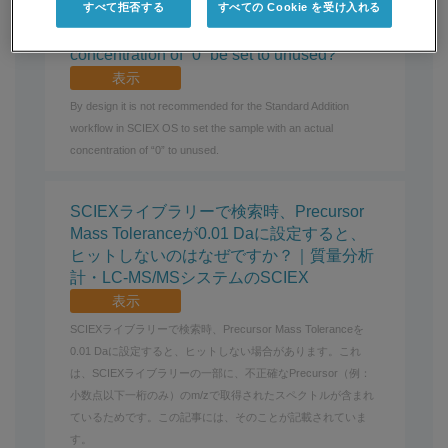
すべて拒否する
すべての Cookie を受け入れる
Standard Addition Feature in SCIEX OS:
Should the sample with the actual
concentration of “0” be set to unused?
表示
By design it is not recommended for the Standard Addition
workflow in SCIEX OS to set the sample with an actual
concentration of “0” to unused.
SCIEXライブラリーで検索時、Precursor
Mass Toleranceが0.01 Daに設定すると、
ヒットしないのはなぜですか？｜質量分析
計・LC-MS/MSシステムのSCIEX
表示
SCIEXライブラリーで検索時、Precursor Mass Toleranceを
0.01 Daに設定すると、ヒットしない場合があります。これ
は、SCIEXライブラリーの一部に、不正確なPrecursor（例：
小数点以下一桁のみ）のm/zで取得されたスペクトルが含まれ
ているためです。この記事には、そのことが記載されていま
す。