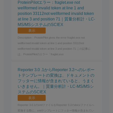
ProteinPilotエラー：fraglet.exe not
wellformed invalid token at line 1 and
position 33112not wellformed invalid token
at line 3 and position 71｜質量分析計・LC-
MS/MSシステムのSCIEX
表示
Description：ProteinPilot gives the error fraglet.exe not
wellformed invalid token at line 1 and position 33112not
wellformed invalid token at line 3 and position 71 この記事に
は、ProteinPilotのエラー「fraglet.exe
Reporter 3.0 .1からReporter 3.2へのレポー
トテンプレートの変換は、ドキュメントの
フッターに情報が含まれていると、うまく
いきません。｜質量分析計・LC-MS/MSシ
ステムのSCIEX
表示
Reporter 3.0.1のxmlファイルをReporter 3.2のdocxファイルへ
変換する際に、xmlテンプレートにフッター情報が含まれてい