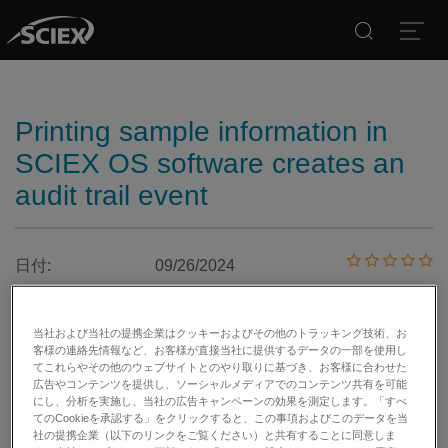
Search
Open
Printing sample information in
SCIEX OS software creates an
audit trail event
日付:
09/26/2024
カテゴリー:
Software
当社および当社の提携企業はクッキーおよびその他のトラッキング技術、お
客様の連絡先情報など、お客様が直接当社に提供するデータの一部を使用し
てこれらやその他のウェブサイトとのやり取りに基づき、お客様に合わせた
広告やコンテンツを提供し、ソーシャルメディアでのコンテンツ共有を可能
印刷する
記事を評価する:
にし、分析を実施し、当社の広告キャンペーンの効果を測定します。「すべ
てのCookieを承認する」をクリックすると、この事項およびこのデータを当
社の提携企業（以下のリンクをご覧ください）と共有することに同意しま