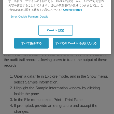
す。当社ウェブサイトの下部にある「Cookieの設定」から、いつでも同意の
For research use only. Not for use in
内容を変更することができます。当社の業務慣行の詳細につきましては、当
diagnostic procedures.
社のCookieに関する通知をお読みください
Cookie Notice
Sciex Cookie Partners Details
Answer
Cookie 設定
In Explore mode, SCIEX OS software allows users to display
and print sample information for a data set. In previous versions,
すべて拒否する
すべての Cookie を受け入れる
printing the sample information was not recorded in the audit
trail. Now, with SCIEX OS software 3.4, an event is created in
the audit trail record, allowing users to track the output of these
records.
Open a data file in Explore mode, and in the Show menu,
select Sample Information.
Highlight the Sample Information window by clicking
inside the pane.
In the File menu, select Print – Print Pane.
If prompted, provide an e-signature and accept the
changes.