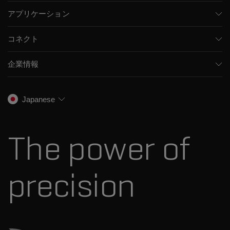
質量分析計
アプリケーション
キャピラリー電気泳動機器
医薬品/バイオ医薬品
ソフトウェア
コネクト
環境分析
統合ソリューション
サポート
食品/飲料検査
HPLC製品
企業情報
トレーニング
法医学ソリューション
イオンモビリティ
SCIEXについて
プロフェッショナルサービス
生物医学およびオミックス研究
イオンソース
SCIEXの歴史
キャリア
Japanese
スペクトルライブラリ
プレスリリース
お問い合わせ
標準物質と試薬
ダナハーについて
The power of
precision