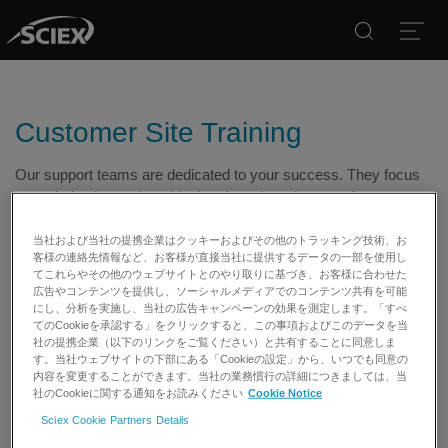
Search
Open
Customer Site Training
Our support teams are dedicated to your success. They focus
on optimization and troubleshooting a broad range of
applications as well as development of emerging workflows and
methods.
当社および当社の提携企業はクッキーおよびその他のトラッキング技術、お
客様の連絡先情報など、お客様が直接当社に提供するデータの一部を使用し
てこれらやその他のウェブサイトとのやり取りに基づき、お客様に合わせた
Application Scientist Support
広告やコンテンツを提供し、ソーシャルメディアでのコンテンツ共有を可能
にし、分析を実施し、当社の広告キャンペーンの効果を測定します。「すべ
Support and training from expert scientists to help you optimize
てのCookieを承認する」をクリックすると、この事項およびこのデータを当
社の提携企業（以下のリンクをご覧ください）と共有することに同意しま
your applications, troubleshoot workflows, utilize software, and
す。当社ウェブサイトの下部にある「Cookieの設定」から、いつでも同意の
save you months of method development effort.
内容を変更することができます。当社の業務慣行の詳細につきましては、当
社のCookieに関する通知をお読みください
Cookie Notice
LC and MS Troubleshooting and Maintenance Training
Sciex Cookie Partners Details