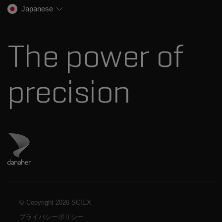
SCIEXの歴史
キャリア
Japanese
スペクトルライブラリ
プレスリリース
お問い合わせ
標準物質と試薬
ダナハーについて
The power of
precision
ダナハーのサイトにアクセス
© Copyright
2026 SCIEX
プライバシーポリシー