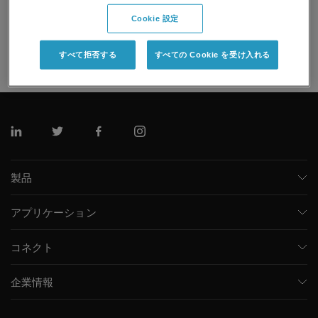
Instructional service designed for either first-time users of
SCIEX mass spectrometers or users wishing to refresh and
Cookie 設定
update their skills and knowledge.
すべて拒否する
すべての Cookie を受け入れる
リンクトイン
ツイッター
フェイスブック
インスタグラム
製品
質量分析計
アプリケーション
キャピラリー電気泳動機器
医薬品/バイオ医薬品
ソフトウェア
コネクト
環境分析
統合ソリューション
サポート
食品/飲料検査
HPLC製品
企業情報
トレーニング
法医学ソリューション
イオンモビリティ
SCIEXについて
プロフェッショナルサービス
生物医学およびオミックス研究
イオンソース