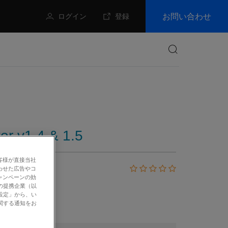
お問い合わせ
ログイン
登録
検索
or v1.4 & 1.5
客様が直接当社
わせた広告やコ
ャンペーンの効
の提携企業（以
設定」から、い
関する通知をお