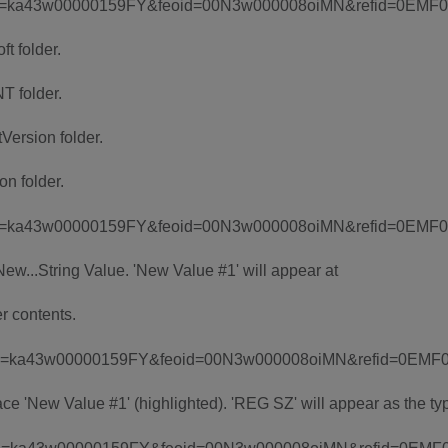
t folder.
T folder.
Version folder.
on folder.
New...String Value. 'New Value #1' will appear at
er contents.
e 'New Value #1' (highlighted). 'REG SZ' will appear as the ty