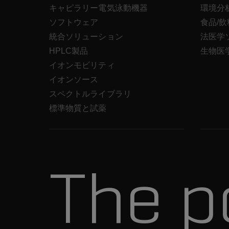
キャピラリー電気泳動機器
環境分
ソフトウェア
食品/
統合ソリューション
法医学
HPLC製品
生物医
イオンモビリティ
イオンソース
スペクトルライブラリ
標準物質と試薬
The p