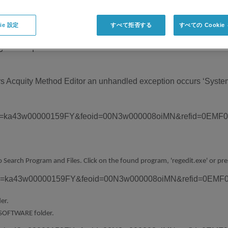
ie 設定
すべて拒否する
すべての Cooki
agnostic procedures.
s Acquity Method Editor an unhandled exception occurs ‘Syste
o Search Program and Files. Click on the found program, 'regedit.exe' or pre
er.
SOFTWARE folder.