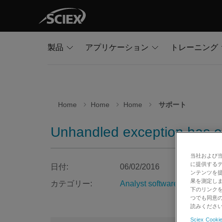
製品
アプリケーション
トレーニング
Home
Home
Home
サポート
Unhandled exception has oc
当社および
に提供する
日付:
06/02/2016
ンテンツを
果を測定しま
カテゴリー:
Analyst software
下のリンクを
つでも同意の
読みくださ
Sciex Cookie