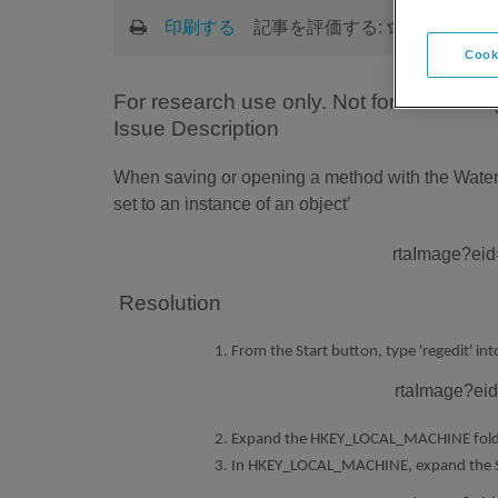
印刷する
記事を評価する:
Cook
For research use only. Not for use in di
Issue Description
When saving or opening a method with the Water
set to an instance of an object’
Resolution
From the Start button, type 'regedit' int
Expand the HKEY_LOCAL_MACHINE fold
In HKEY_LOCAL_MACHINE, expand the 