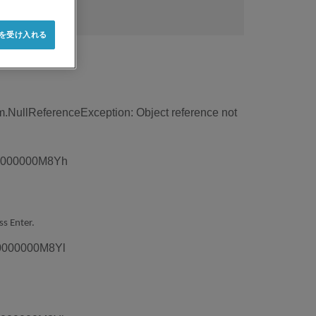
e を受け入れる
m.NullReferenceException: Object reference not
ss Enter.