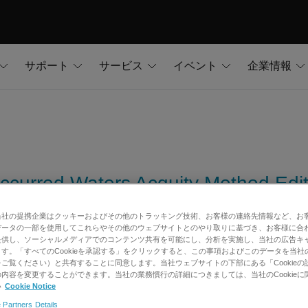
サポート
サービス
イベント
企業情報
curred Waters Acquity Method Edit
当社の提携企業はクッキーおよびその他のトラッキング技術、お客様の連絡先情報など、お
データの一部を使用してこれらやその他のウェブサイトとのやり取りに基づき、お客様に合
提供し、ソーシャルメディアでのコンテンツ共有を可能にし、分析を実施し、当社の広告キ
す。「すべてのCookieを承認する」をクリックすると、この事項およびこのデータを当社
ご覧ください）と共有することに同意します。当社ウェブサイトの下部にある「Cookieの
内容を変更することができます。当社の業務慣行の詳細につきましては、当社のCookieに
い
Cookie Notice
 Partners Details