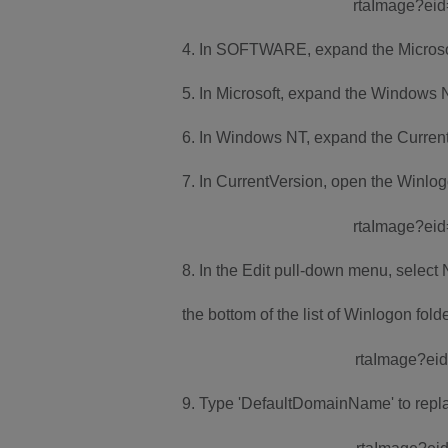
4. In SOFTWARE, expand the Microsof
5. In Microsoft, expand the Windows N
6. In Windows NT, expand the Current
7. In CurrentVersion, open the Winlog
8. In the Edit pull-down menu, select 
the bottom of the list of Winlogon fold
9. Type 'DefaultDomainName' to replac