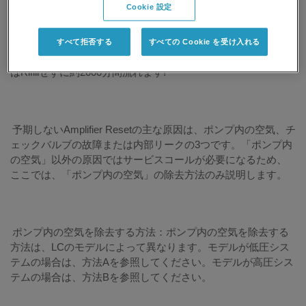
Cookie 設定
ポンプは、各サンプル測定の開始時にRifillされるので、ナノフ
ローチャネル（Nano-Flow Channel）でリセットしないように
注意してください。なぜなら、ポンプ容量が大きすぎて、妥
すべて拒否する
すべての Cookie を受け入れる
当なリセットが起こらないからです。300nL/minでは、ポンプ
はRifillせずに約2000分間流れます!
予期しないAmplifier Resetの主な原因は、ポンプ内の空気、チ
ェックバルブの故障または内部リークの3つです。「ポンプ内
の空気」以外の原因ではサービスコールが必要になるため、
ここでは、「ポンプ内の空気」の除去方法のみ説明します。
ポンプ内の空気を除去する方法：ポンプ内の空気を除去する
方法は、LCのモデルによって異なります。モデルが低圧シス
テムの場合は、方法Aを参照してください。モデルが高圧シス
テムの場合は、方法Bを参照してください。