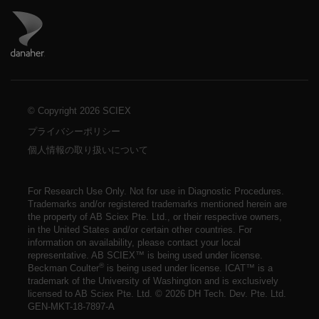
ダナハーのサイトにアクセス
© Copyright
2026 SCIEX
プライバシーポリシー
個人情報の取り扱いについて
For Research Use Only. Not for use in Diagnostic Procedures.
Trademarks and/or registered trademarks mentioned herein are
the property of AB Sciex Pte. Ltd., or their respective owners,
in the United States and/or certain other countries. For
information on availability,
please contact your local
representative
. AB SCIEX™ is being used under license.
®
Beckman Coulter
is being used under license. ICAT™ is a
trademark of the University of Washington and is exclusively
licensed to AB Sciex Pte. Ltd. ©
2026 DH Tech. Dev. Pte. Ltd.
GEN-MKT-18-7897-A