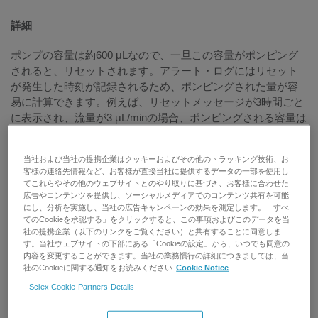
詳細
ポンプの容量は約600 μLなので、一旦この容量がポンピング
されると、リセットされます。アラート・ログにはリセット
が発生した時刻が記録されるため、ポンピングされた量が容
易に計算できます。例えば、リセットメッセージが3時間ごと
に表示され、流量が3 μL/minの場合、ポンピングされる容量は
次のようになります。:
当社および当社の提携企業はクッキーおよびその他のトラッキング技術、お
3 hours * 60 minutes / hour = 180 minutes * 3 uL/min = 540 μL
客様の連絡先情報など、お客様が直接当社に提供するデータの一部を使用し
てこれらやその他のウェブサイトとのやり取りに基づき、お客様に合わせた
Rifill（補充）前にポンプが完全に空にならないため、これは予
広告やコンテンツを提供し、ソーシャルメディアでのコンテンツ共有を可能
想されるポンプ容量に近い値です。しかし、流量がわずか1
にし、分析を実施し、当社の広告キャンペーンの効果を測定します。「すべ
てのCookieを承認する」をクリックすると、この事項およびこのデータを当
μL/minの場合、ポンピングされる容量はわずか180 μLであ
社の提携企業（以下のリンクをご覧ください）と共有することに同意しま
り、これは少な過ぎます！High-Flowポンプがアイドリング状
す。当社ウェブサイトの下部にある「Cookieの設定」から、いつでも同意の
態になっている週末には、自然にリセットが頻繁に発生しま
内容を変更することができます。当社の業務慣行の詳細につきましては、当
社のCookieに関する通知をお読みください
Cookie Notice
す。
Sciex Cookie Partners Details