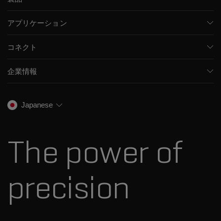
質量分析計
アプリケーション
キャピラリー電気泳動機器
医薬品/バイオ医薬品
ソフトウェア
コネクト
環境分析
統合ソリューション
サポート
食品/飲料検査
HPLC製品
企業情報
トレーニング
法医学ソリューション
イオンモビリティ
SCIEXについて
プロフェッショナルサービス
生物医学およびオミックス研究
イオンソース
SCIEXの歴史
キャリア
Japanese
スペクトルライブラリ
プレスリリース
お問い合わせ
標準物質と試薬
ダナハーについて
The power of
precision