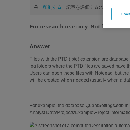
印刷する
記事を評価する:
Cook
For research use only. Not for use in
Answer
Files with the PTD (.ptd) extension are database 
log folders where the PTD files are saved have t
Users can open these files with Notepad, but the i
will be created when needed (usually when a data
For example, the database QuantSettings.sdb in th
Analyst Data\Projects\Example\Project Informati