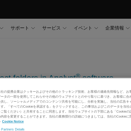
サポート
サービス
イベント
企業情報
®
ect folders in Analyst
software
当社の提携企業はクッキーおよびその他のトラッキング技術、お客様の連絡先情報など、お
データの一部を使用してこれらやその他のウェブサイトとのやり取りに基づき、お客様に合
提供し、ソーシャルメディアでのコンテンツ共有を可能にし、分析を実施し、当社の広告キ
す。「すべてのCookieを承認する」をクリックすると、この事項およびこのデータを当社
ご覧ください）と共有することに同意します。当社ウェブサイトの下部にある「Cookieの
内容を変更することができます。当社の業務慣行の詳細につきましては、当社のCookieに
い
Cookie Notice
 Partners Details