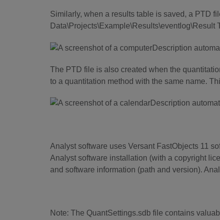
Similarly, when a results table is saved, a PTD fi
Data\Projects\Example\Results\eventlog\Result 
The PTD file is also created when the quantitati
to a quantitation method with the same name. This
Analyst software uses Versant FastObjects 11 sof
Analyst software installation (with a copyright lice
and software information (path and version). Analy
Note: The QuantSettings.sdb file contains valuabl