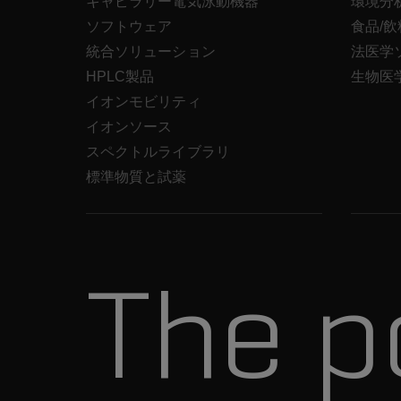
キャピラリー電気泳動機器
環境分
ソフトウェア
食品/
統合ソリューション
法医学
HPLC製品
生物医
イオンモビリティ
イオンソース
スペクトルライブラリ
標準物質と試薬
The p