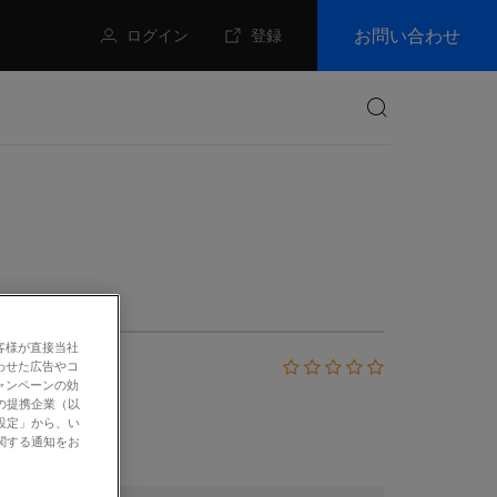
お問い合わせ
ログイン
登録
検索
客様が直接当社
わせた広告やコ
ャンペーンの効
の提携企業（以
設定」から、い
関する通知をお