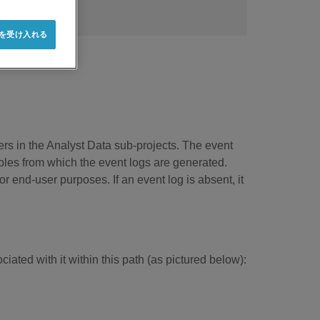
e を受け入れる
ers in the Analyst Data sub-projects. The event
bles from which the event logs are generated.
or end-user purposes. If an event log is absent, it
ated with it within this path (as pictured below):