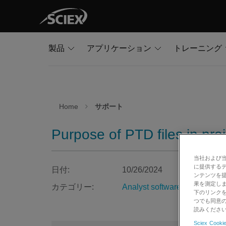
製品
アプリケーション
トレーニング
Home
サポート
Purpose of PTD files in proj
当社および
に提供する
日付:
10/26/2024
ンテンツを
果を測定しま
カテゴリー:
Analyst software
下のリンクを
つでも同意の
読みくださ
Sciex Cookie