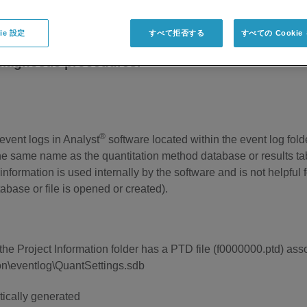
ie 設定
すべて拒否する
すべての Cooki
 diagnostic procedures.
®
event logs in Analyst
software located within the event log fold
he same name as the quantitation method database or results ta
nformation is used internally by the software and is not helpful f
base or file is opened or created).
e Project Information folder has a PTD file (f0000000.ptd) associ
on\eventlog\QuantSettings.sdb