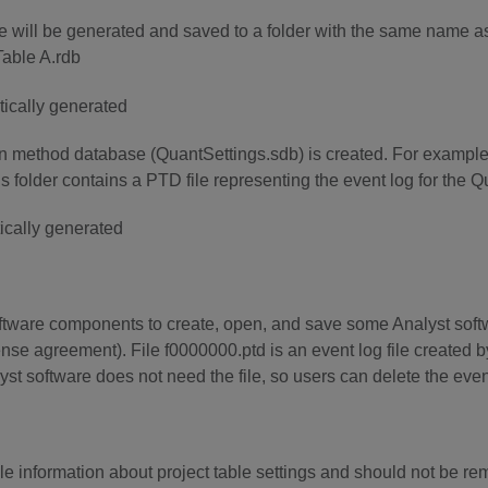
le will be generated and saved to a folder with the same name as 
Table A.rdb
on method database (QuantSettings.sdb) is created. For example
 folder contains a PTD file representing the event log for the Qu
tware components to create, open, and save some Analyst softwa
nse agreement). File f0000000.ptd is an event log file created by F
st software does not need the file, so users can delete the event
e information about project table settings and should not be rem