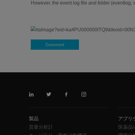
However, the event log file and folder (eventlog, s
Comment
リンクトイン
ツイッター
フェイスブック
インスタグラム
製品
アプリ
質量分析計
医薬品