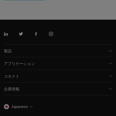
リンクトイン
ツイッター
フェイスブック
インスタグラム
製品
質量分析計
アプリケーション
キャピラリー電気泳動機器
医薬品/バイオ医薬品
ソフトウェア
コネクト
環境分析
統合ソリューション
サポート
食品/飲料検査
HPLC製品
企業情報
トレーニング
法医学ソリューション
イオンモビリティ
SCIEXについて
プロフェッショナルサービス
生物医学およびオミックス研究
イオンソース
SCIEXの歴史
キャリア
Japanese
スペクトルライブラリ
プレスリリース
お問い合わせ
標準物質と試薬