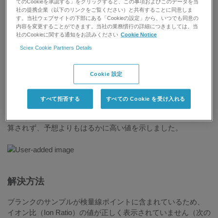
てのCookieを承認する」をクリックすると、この事項およびこのデータを当
社の提携企業（以下のリンクをご覧ください）と共有することに同意しま
す。当社ウェブサイトの下部にある「Cookieの設定」から、いつでも同意の
印刷する
記事を評価する:
内容を変更することができます。当社の業務慣行の詳細につきましては、当
社のCookieに関する通知をお読みください
Cookie Notice
Sciex Cookie Partners Details
研究用にのみ使用できます。診断目的での使用は
できません。
Cookie 設定
問題の説明
すべて拒否する
すべての Cookie を受け入れる
MultiQuant™ ソフトウェアでイオン比（Ion Ratio）が正しく計
算されず、予想よりもはるかに高い値を示しました。
解決方法
ブランクのサンプルが検量線ポイントに含まれているため、
イオン比（Ion Ratio）の値が正しく表示されていません（次の