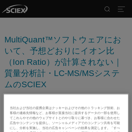
Search
Open
MultiQuant™ソフトウェアにお
いて、予想どおりにイオン比
（Ion Ratio）が計算されない｜
質量分析計・LC-MS/MSシステ
ムのSCIEX
日付:
05/31/2018
当社および当社の提携企業はクッキーおよびその他のトラッキング技術、お
客様の連絡先情報など、お客様が直接当社に提供するデータの一部を使用し
カテゴリー:
てこれらやその他のウェブサイトとのやり取りに基づき、お客様に合わせた
広告やコンテンツを提供し、ソーシャルメディアでのコンテンツ共有を可能
にし、分析を実施し、当社の広告キャンペーンの効果を測定します。「すべ