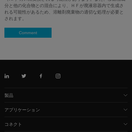
分と他の化合物との混合により、ＨＦが廃液容器内で生成さ
れる可能性があるため、溶離剤廃棄物の適切な処理が必要と
されます。
Comment
リンクトイン
ツイッター
フェイスブック
インスタグラム
製品
質量分析計
アプリケーション
キャピラリー電気泳動機器
医薬品/バイオ医薬品
ソフトウェア
コネクト
環境分析
統合ソリューション