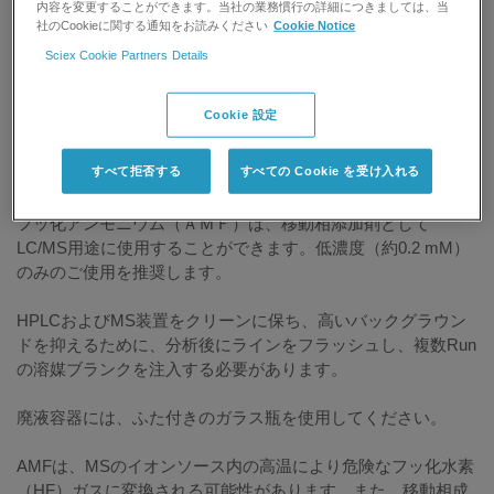
印刷する
記事を評価する:
内容を変更することができます。当社の業務慣行の詳細につきましては、当
社のCookieに関する通知をお読みください
Cookie Notice
Sciex Cookie Partners Details
研究用にのみ使用できます。診断目的での使用は
できません。
Cookie 設定
すべて拒否する
すべての Cookie を受け入れる
回答
フッ化アンモニウム（ＡＭＦ）は、移動相添加剤として
LC/MS用途に使用することができます。低濃度（約0.2 mM）
のみのご使用を推奨します。
HPLCおよびMS装置をクリーンに保ち、高いバックグラウン
ドを抑えるために、分析後にラインをフラッシュし、複数Run
の溶媒ブランクを注入する必要があります。
廃液容器には、ふた付きのガラス瓶を使用してください。
AMFは、MSのイオンソース内の高温により危険なフッ化水素
（HF）ガスに変換される可能性があります。また、移動相成