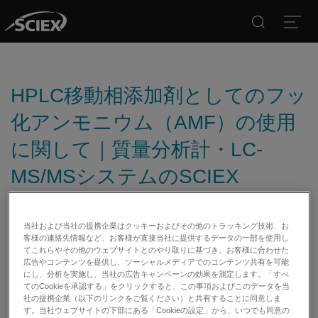
Search
Open
HPLC移動相添加剤としてのフッ
化アンモニウム（AMF）の使用
に関して｜質量分析計・LC-
MS/MSシステムのSCIEX
当社および当社の提携企業はクッキーおよびその他のトラッキング技術、お
日付:
07/03/2018
客様の連絡先情報など、お客様が直接当社に提供するデータの一部を使用し
てこれらやその他のウェブサイトとのやり取りに基づき、お客様に合わせた
カテゴリー:
広告やコンテンツを提供し、ソーシャルメディアでのコンテンツ共有を可能
にし、分析を実施し、当社の広告キャンペーンの効果を測定します。「すべ
てのCookieを承認する」をクリックすると、この事項およびこのデータを当
社の提携企業（以下のリンクをご覧ください）と共有することに同意しま
す。当社ウェブサイトの下部にある「Cookieの設定」から、いつでも同意の