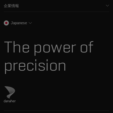
サポート
食品/飲料検査
HPLC製品
企業情報
トレーニング
法医学ソリューション
イオンモビリティ
SCIEXについて
プロフェッショナルサービス
生物医学およびオミックス研究
イオンソース
SCIEXの歴史
キャリア
Japanese
スペクトルライブラリ
プレスリリース
お問い合わせ
標準物質と試薬
ダナハーについて
The power of
precision
ダナハーのサイトにアクセス