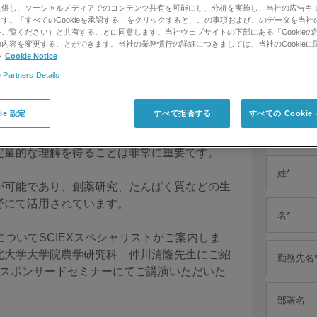
提供し、ソーシャルメディアでのコンテンツ共有を可能にし、分析を実施し、当社の広告キ
す。「すべてのCookieを承認する」をクリックすると、この事項およびこのデータを当社
脂質分離の最適解 SCIEXテクノロ
ご覧ください）と共有することに同意します。当社ウェブサイトの下部にある「Cookieの
内容を変更することができます。当社の業務慣行の詳細につきましては、当社のCookieに
離
い
Cookie Notice
 Partners Details
品開発に向けて～
ie 設定
すべて拒否する
すべての Cooki
ール、セラミド)、ポリフェノール、フラボノ
んでいます。しかし、確かな機能性を担保する
定量的な理解を得ることは非常に重要です。
が可能であり、創薬研究、たんぱく質などの生
野にて活用されています。
についてSCIEXスペシャリストがご案内しま
北大学大学院農学研究科 仲川清隆先生にご紹
会 スポンサードセミナーにてご講演いただいた