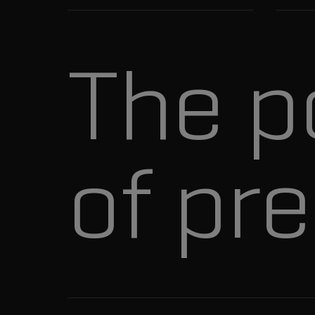
The p
of pre