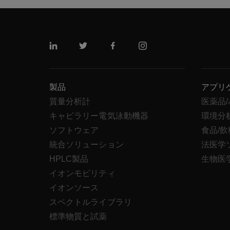
リンクトイン
ツイッター
フェイスブック
インスタグラム
製品
アプリ
質量分析計
医薬品
キャピラリー電気泳動機器
環境分
ソフトウェア
食品/
統合ソリューション
法医学
HPLC製品
生物医
イオンモビリティ
イオンソース
スペクトルライブラリ
標準物質と試薬