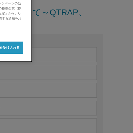
ャンペーンの効
の提携企業（以
ジーについて～QTRAP、
設定」から、い
関する通知をお
e を受け入れる