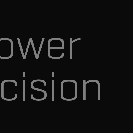
ower
cision