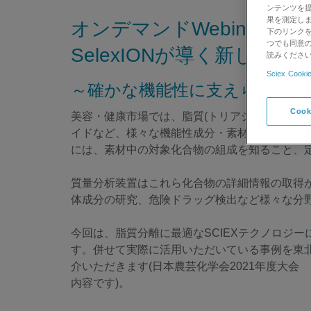
ンテンツを
果を測定しま
オンデマンドWebinar：
下のリンクを
つでも同意の
SelexIONが導く新しい分
読みくださ
Sciex Cookie
～確かな機能性に支えられた製
Cook
美容・健康市場では、脂質(トリアシルグリセロ
イドなど、様々な機能性成分・素材の活用が進
には、素材中の対象化合物の組成を知ること、
質量分析装置はこれら化合物の詳細情報の取得
体成分の研究、危険ドラッグ検出など様々な分
今回は、脂質分離に最適なSCIEXテクノロジー
す。併せて実際に活用いただいている事例を東
介いただきます(日本農芸化学会2021年度大
内容です)。