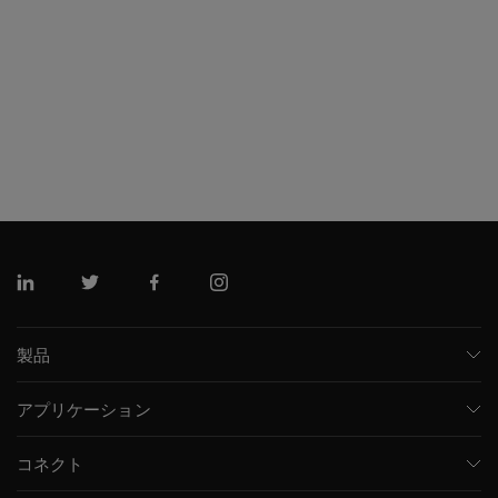
リンクトイン
ツイッター
フェイスブック
インスタグラム
製品
質量分析計
アプリケーション
キャピラリー電気泳動機器
医薬品/バイオ医薬品
ソフトウェア
コネクト
環境分析
統合ソリューション
サポート