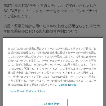
第37回日本TDM学会・学術大会において実施いたしました
SCIEX共催イブニングセミナーをオンデマンドウェビナーに
てご案内します。
演題：質量分析計を用いたTDMの基礎と応用ならびに東北大
学病院薬剤部における薬剤師教育体制について
演者：東北大学病院薬剤部・准教授・副薬剤部長
当社および当社の提携企業はクッキーおよびその他のトラッキング技術、お
概要：免疫抑制薬、抗菌薬及び抗てんかん薬等の薬剤におけ
客様の連絡先情報など、お客様が直接当社に提供するデータの一部を使用し
る治療薬物モニタリング（TDM）の有用性から、特定薬剤治
てこれらやその他のウェブサイトとのやり取りに基づき、お客様に合わせた
広告やコンテンツを提供し、ソーシャルメディアでのコンテンツ共有を可能
療管理料が算定可能となっており、その測定には主に免疫化
にし、分析を実施し、当社の広告キャンペーンの効果を測定します。「すべ
学的手法や液体クロマトグラフィー (LC) が用いられてきまし
てのCookieを承認する」をクリックすると、この事項およびこのデータを当
たが、近年ではタンデム質量分析 (MS/MS) 技術の汎用化とと
社の提携企業（以下のリンクをご覧ください）と共有することに同意しま
もにLC/MS/MS法が用いられるようになってきています。
す。当社ウェブサイトの下部にある「Cookieの設定」から、いつでも同意の
内容を変更することができます。当社の業務慣行の詳細につきましては、当
2017年には「医薬品、医療機器等の品質、有効性及び安全性
社のCookieに関する通知をお読みください
Cookie Notice
の確保等に関する法律」の改正で、質量分析装置がクラスⅠ
Sciex Cookie Partners Details
医療機器で登録可能となり、その活用の機運が高まっており
ます。しかしながら質量分析計の使用は、未経験者にとって
未だ高いとハードルとなっており、基礎的知識や情報の不足
Cookie 設定