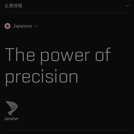
食品/飲料検査
HPLC製品
企業情報
トレーニング
法医学ソリューション
イオンモビリティ
SCIEXについて
プロフェッショナルサービス
生物医学およびオミックス研究
イオンソース
SCIEXの歴史
キャリア
Japanese
スペクトルライブラリ
プレスリリース
お問い合わせ
標準物質と試薬
ダナハーについて
The power of
precision
ダナハーのサイトにアクセス