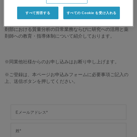
が活用の妨げとなっています。
すべて拒否する
すべての Cookie を受け入れる
本セミナーでは、質量分析計を用いた薬物血中濃度の基礎
と、一斉分析における応用事例、さらには、東北大学病院薬
剤部における質量分析の日常業務ならびに研究への活用と薬
剤師への教育・指導体制について紹介しております。
※同業他社様からのお申し込みはお断り申し上げます。
※ご登録は、本ページお申込みフォームに必要事項ご記入の
上、送信ボタンを押してください。