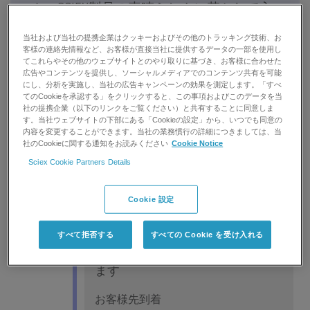
や、SCIEX製品の素晴らしさに惹かれて入
社を決意しました。
当社および当社の提携企業はクッキーおよびその他のトラッキング技術、お
客様の連絡先情報など、お客様が直接当社に提供するデータの一部を使用し
てこれらやその他のウェブサイトとのやり取りに基づき、お客様に合わせた
広告やコンテンツを提供し、ソーシャルメディアでのコンテンツ共有を可能
にし、分析を実施し、当社の広告キャンペーンの効果を測定します。「すべ
てのCookieを承認する」をクリックすると、この事項およびこのデータを当
社の提携企業（以下のリンクをご覧ください）と共有することに同意しま
す。当社ウェブサイトの下部にある「Cookieの設定」から、いつでも同意の
内容を変更することができます。当社の業務慣行の詳細につきましては、当
定期点検の例（通常２日ほどの作
社のCookieに関する通知をお読みください
Cookie Notice
業）
Sciex Cookie Partners Details
Cookie 設定
一日目
すべて拒否する
すべての Cookie を受け入れる
お客様先へ直行 社有車で移動し
ます
お客様先到着