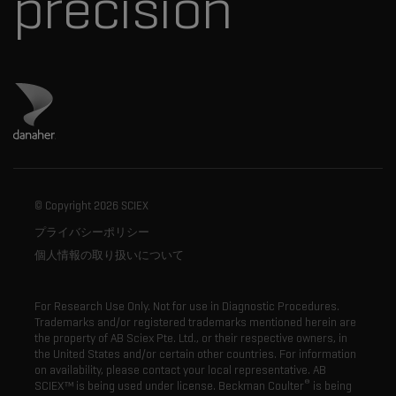
precision
ダナハーのサイトにアクセス
© Copyright
2026 SCIEX
プライバシーポリシー
個人情報の取り扱いについて
For Research Use Only. Not for use in Diagnostic Procedures.
Trademarks and/or registered trademarks mentioned herein are
the property of AB Sciex Pte. Ltd., or their respective owners, in
the United States and/or certain other countries. For information
on availability,
please contact your local representative
. AB
®
SCIEX™ is being used under license. Beckman Coulter
is being