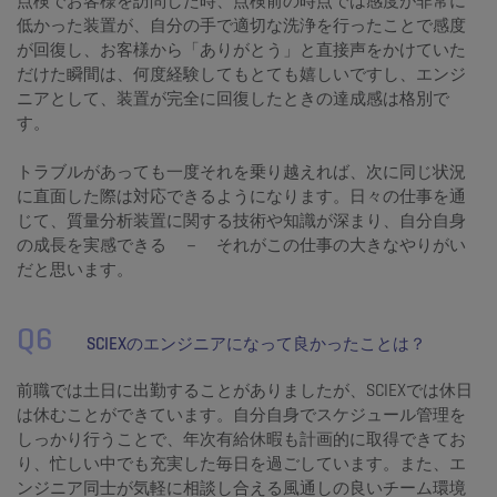
点検でお客様を訪問した時、点検前の時点では感度が非常に
低かった装置が、自分の手で適切な洗浄を行ったことで感度
が回復し、お客様から「ありがとう」と直接声をかけていた
だけた瞬間は、何度経験してもとても嬉しいですし、エンジ
ニアとして、装置が完全に回復したときの達成感は格別で
す。
トラブルがあっても一度それを乗り越えれば、次に同じ状況
に直面した際は対応できるようになります。日々の仕事を通
じて、質量分析装置に関する技術や知識が深まり、自分自身
の成長を実感できる － それがこの仕事の大きなやりがい
だと思います。
Q6
SCIEXのエンジニアになって良かったことは？
前職では土日に出勤することがありましたが、SCIEXでは休日
は休むことができています。自分自身でスケジュール管理を
しっかり行うことで、年次有給休暇も計画的に取得できてお
り、忙しい中でも充実した毎日を過ごしています。また、エ
ンジニア同士が気軽に相談し合える風通しの良いチーム環境