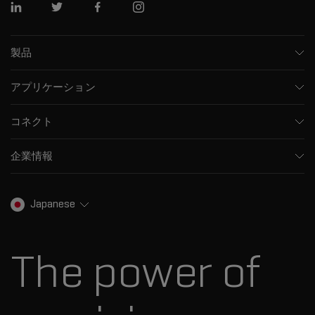
リンクトイン
ツイッター
フェイスブック
インスタグラム
製品
質量分析計
アプリケーション
キャピラリー電気泳動機器
医薬品/バイオ医薬品
ソフトウェア
コネクト
環境分析
統合ソリューション
サポート
食品/飲料検査
HPLC製品
企業情報
トレーニング
法医学ソリューション
イオンモビリティ
SCIEXについて
プロフェッショナルサービス
生物医学およびオミックス研究
イオンソース
SCIEXの歴史
キャリア
Japanese
スペクトルライブラリ
プレスリリース
お問い合わせ
標準物質と試薬
ダナハーについて
The power of