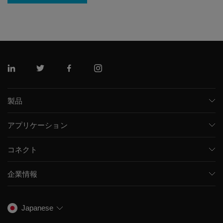
リンクトイン
ツイッター
フェイスブック
インスタグラム
製品
質量分析計
アプリケーション
キャピラリー電気泳動機器
医薬品/バイオ医薬品
ソフトウェア
コネクト
環境分析
統合ソリューション
サポート
食品/飲料検査
HPLC製品
企業情報
トレーニング
法医学ソリューション
イオンモビリティ
SCIEXについて
プロフェッショナルサービス
生物医学およびオミックス研究
イオンソース
SCIEXの歴史
キャリア
Japanese
スペクトルライブラリ
プレスリリース
お問い合わせ
標準物質と試薬