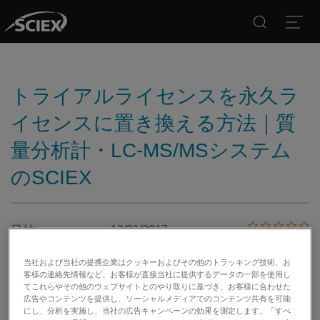
Search
Open
トライアルライセンスを永久ラ
イセンスに置き換える方法｜質
量分析計・LC-MS/MSシステム
のSCIEX
日付:
12/21/2017
カテゴリー:
当社および当社の提携企業はクッキーおよびその他のトラッキング技術、お
客様の連絡先情報など、お客様が直接当社に提供するデータの一部を使用し
てこれらやその他のウェブサイトとのやり取りに基づき、お客様に合わせた
広告やコンテンツを提供し、ソーシャルメディアでのコンテンツ共有を可能
にし、分析を実施し、当社の広告キャンペーンの効果を測定します。「すべ