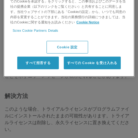
てのCookieを承認する」をクリックすると、この事項およびこのデータを当
印刷する
記事を評価する:
社の提携企業（以下のリンクをご覧ください）と共有することに同意しま
す。当社ウェブサイトの下部にある「Cookieの設定」から、いつでも同意の
内容を変更することができます。当社の業務慣行の詳細につきましては、当
研究用にのみ使用できます。診断目的での使用は
社のCookieに関する通知をお読みください
Cookie Notice
できません。
Sciex Cookie Partners Details
Cookie 設定
問題の説明
ソフトウェアを開く時に、永久ライセンスがインストールさ
すべて拒否する
すべての Cookie を受け入れる
れていると思われる場合でも、ライセンスが期限切れである
ことを示すエラーメッセージが表示されることがあります。
解決方法
このような場合、トライアルライセンスがプログラムファイ
ルにインストールされたままの可能性があります。トライア
ルライセンスは削除し、永久ライセンスに置き換えてくださ
い。