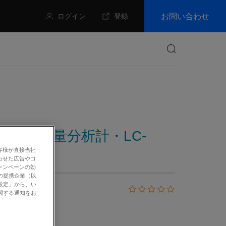
お問い合わせ
ログイン
登録
検索
する方法｜質量分析計・LC-
客様が直接当社
わせた広告やコ
ャンペーンの効
の提携企業（以
設定」から、い
関する通知をお