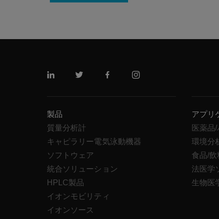
リンクトイン
ツイッター
フェイスブック
インスタグラム
製品
アプリ
質量分析計
医薬品
キャピラリー電気泳動機器
環境分
ソフトウェア
食品/
統合ソリューション
法医学
HPLC製品
生物医
イオンモビリティ
イオンソース