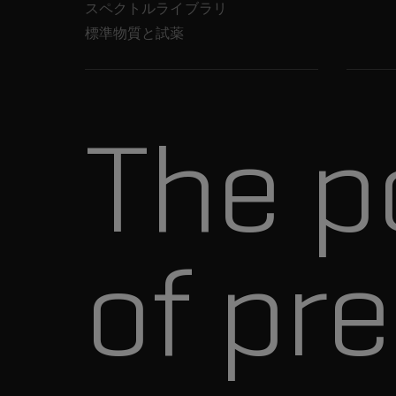
スペクトルライブラリ
標準物質と試薬
The p
of pre