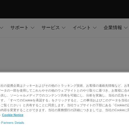
サポート
サービス
イベント
企業情報
2.1.xから使用しないテンプレートを削除
当社の提携企業はクッキーおよびその他のトラッキング技術、お客様の連絡先情報など、お
データの一部を使用してこれらやその他のウェブサイトとのやり取りに基づき、お客様に合
提供し、ソーシャルメディアでのコンテンツ共有を可能にし、分析を実施し、当社の広告キ
す。「すべてのCookieを承認する」をクリックすると、この事項およびこのデータを当社
ご覧ください）と共有することに同意します。当社ウェブサイトの下部にある「Cookieの
内容を変更することができます。当社の業務慣行の詳細につきましては、当社のCookieに
い
Cookie Notice
 Partners Details