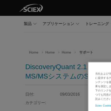
製品
アプリケーション
トレーニング
Home
Home
Home
サポート
DiscoveryQuant 
当社および
MS/MSシステムのSCIEX
に提供する
ンテンツを
果を測定しま
下のリンクを
日付:
09/03/2016
つでも同意の
読みくださ
カテゴリー:
Sciex Cookie