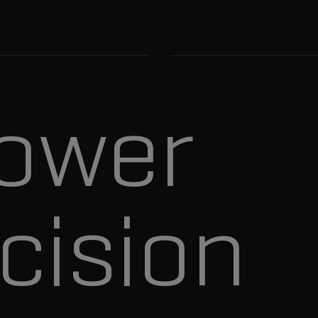
ower
cision