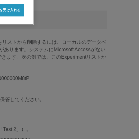
e を受け入れる
らをリストから削除するには、ローカルのデータベ
ます。システムにMicrosoft Accessがない
ます。次の例では、このExperimentリストか
全な場所に保管してください。
est 2」）。