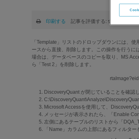
Cook
印刷する
記事を評価する:
「Template」リストのドロップダウンに
ースから直接、削除します。この操作を行うには、システ
場合は、データベースのコピーを取り、MS Acc
ら「Test 2」を削除します。
DiscoveryQuant が閉じていることを
C:\DiscoveryQuant\Analyze\Di
Microsoft Accessを使用して、Discovery
メッセージが表示されたら、「Enable C
左側にあるテーブルのリストから「DQA_T
「Name」カラムの上部にあるフィルターを使