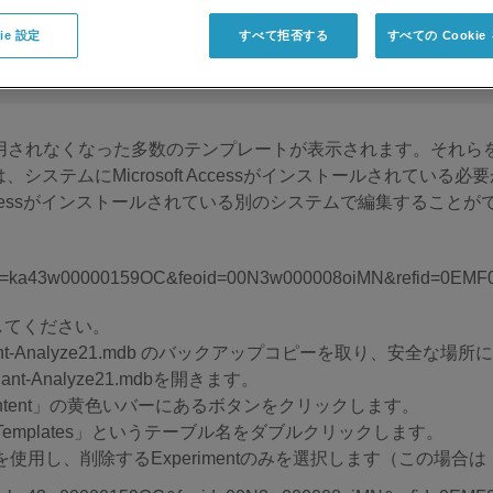
ie 設定
すべて拒否する
すべての Cooki
は、使用されなくなった多数のテンプレートが表示されます。それ
ムにMicrosoft Accessがインストールされている必要があり
essがインストールされている別のシステムで編集することができ
確認してください。
scoveryQuant-Analyze21.mdb のバックアップコピーを取り、安
Quant-Analyze21.mdbを開きます。
ontent」の黄色いバーにあるボタンをクリックします。
emplates」というテーブル名をダブルクリックします。
用し、削除するExperimentのみを選択します（この場合は「T