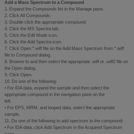
Add a Mass Spectrum to a Compound
1. Expand the Compounds list in the Manage pane.
2. Click All Compounds.
3. Double-click the appropriate compound.
4. Click the MS Spectra tab.
5. Click the Edit Mode icon.
6. Click the Add Spectra icon.
7. Click Open *.wiff file on the Add Mass Spectrum from *.wiff
file to Compound dialog.
8. Browse to and then select the appropriate .wiff or .wiff2 file on
the Open dialog.
9. Click Open.
10. Do one of the following:
• For IDA data, expand the sample and then select the
appropriate compound in the navigation pane on the
left.
• For EPS, MRM, and looped data, select the appropriate
sample.
11. Do one of the following to add spectrum to the compound:
• For IDA data, click Add Spectrum in the Acquired Spectrum
pane.