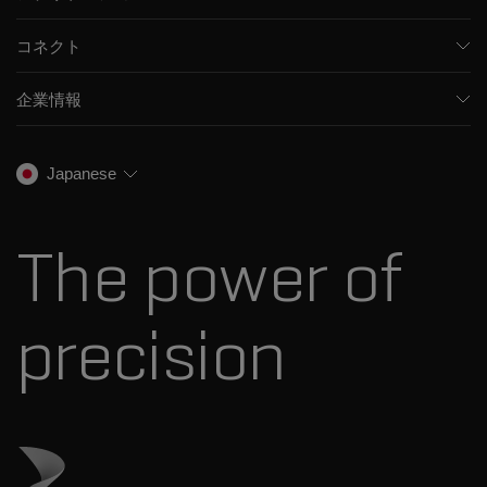
医薬品/バイオ医薬品
ソフトウェア
コネクト
環境分析
統合ソリューション
サポート
食品/飲料検査
HPLC製品
企業情報
トレーニング
法医学ソリューション
イオンモビリティ
SCIEXについて
プロフェッショナルサービス
生物医学およびオミックス研究
イオンソース
SCIEXの歴史
キャリア
Japanese
スペクトルライブラリ
プレスリリース
お問い合わせ
標準物質と試薬
ダナハーについて
The power of
precision
ダナハーのサイトにアクセス