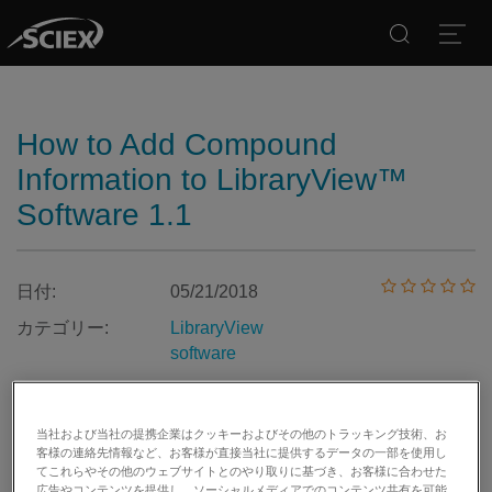
Search
Open
How to Add Compound
Information to LibraryView™
Software 1.1
日付:
05/21/2018
カテゴリー:
LibraryView
software
当社および当社の提携企業はクッキーおよびその他のトラッキング技術、お
客様の連絡先情報など、お客様が直接当社に提供するデータの一部を使用し
印刷する
記事を評価する:
てこれらやその他のウェブサイトとのやり取りに基づき、お客様に合わせた
広告やコンテンツを提供し、ソーシャルメディアでのコンテンツ共有を可能