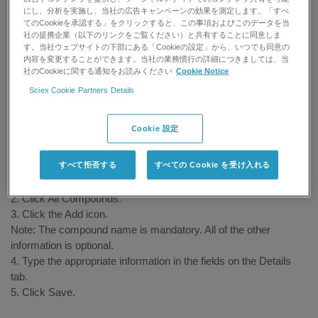
にし、分析を実施し、当社の広告キャンペーンの効果を測定します。「すべ
てのCookieを承認する」をクリックすると、この事項およびこのデータを当
For research use only. Not for use in
社の提携企業（以下のリンクをご覧ください）と共有することに同意しま
diagnostic procedures.
す。当社ウェブサイトの下部にある「Cookieの設定」から、いつでも同意の
内容を変更することができます。当社の業務慣行の詳細につきましては、当
社のCookieに関する通知をお読みください
Cookie Notice
Answer
Sciex Cookie Partners Details
To add information about a compound to LibraryView™ software
Cookie 設定
1.1, follow the directions below:
すべて拒否する
すべての Cookie を受け入れる
Adding Compound Information:
1. Expand the Compounds list in the Manage pane.
2. Click All Compounds.
3. Click the Add icon.
Note: The compound name is mandatory. All of the other
information is optional.
4. Type the appropriate information in the fields on the Details
tab.
5. Click Save.