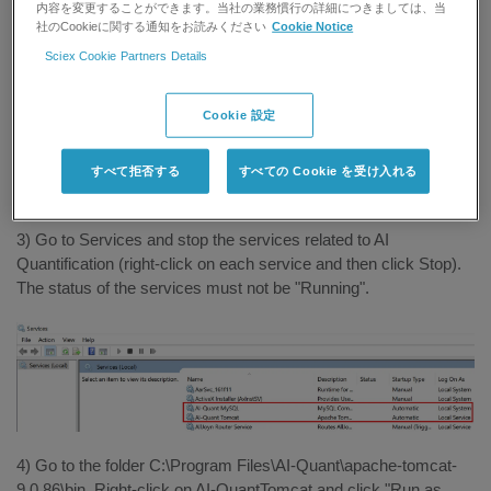
below is currently located at C:\SCIEX OS Data\Default\Data.
内容を変更することができます。当社の業務慣行の詳細につきましては、当
社のCookieに関する通知をお読みください
Cookie Notice
Sciex Cookie Partners Details
Cookie 設定
すべて拒否する
すべての Cookie を受け入れる
3) Go to Services and stop the services related to AI
Quantification (right-click on each service and then click Stop).
The status of the services must not be "Running".
4) Go to the folder C:\Program Files\AI-Quant\apache-tomcat-
9.0.86\bin. Right-click on AI-QuantTomcat and click "Run as