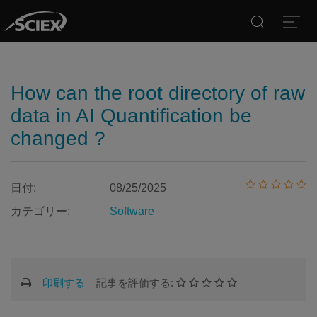
Search
Open
How can the root directory of raw
data in AI Quantification be
changed ?
日付:
08/25/2025
カテゴリー:
Software
印刷する
記事を評価する: