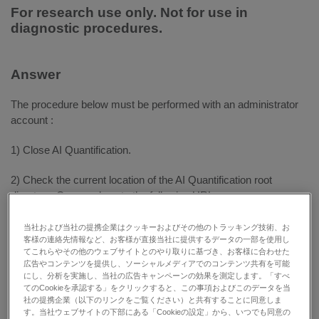
For research use only. Not for use in
diagnostic procedures.
Answer
The procedure below must be performed with an administrator
account :
1) Close AI Quantification.
2) Check the current location of the AI ​​Quantification root
directory. Copy and paste the following URL:
http://localhost:
XXXX
/ai-quant/service?status into your internet
browser. The
XXXX
in red corresponds to the TCP port entered
当社および当社の提携企業はクッキーおよびその他のトラッキング技術、お
客様の連絡先情報など、お客様が直接当社に提供するデータの一部を使用し
during the AI ​​Quantification software installation. In the example
てこれらやその他のウェブサイトとのやり取りに基づき、お客様に合わせた
described in this procedure, the TCP port used is 8082.
広告やコンテンツを提供し、ソーシャルメディアでのコンテンツ共有を可能
Navigate to the web page to find the information
にし、分析を実施し、当社の広告キャンペーンの効果を測定します。「すべ
てのCookieを承認する」をクリックすると、この事項およびこのデータを当
"MD_QUANT_RAW_FILES_BASE." This indicates the current
社の提携企業（以下のリンクをご覧ください）と共有することに同意しま
location of your root directory. For example, the root directory
す。当社ウェブサイトの下部にある「Cookieの設定」から、いつでも同意の