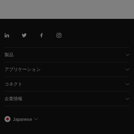
リンクトイン
ツイッター
フェイスブック
インスタグラム
製品
質量分析計
アプリケーション
キャピラリー電気泳動機器
医薬品/バイオ医薬品
ソフトウェア
コネクト
環境分析
統合ソリューション
サポート
食品/飲料検査
HPLC製品
企業情報
トレーニング
法医学ソリューション
イオンモビリティ
SCIEXについて
プロフェッショナルサービス
生物医学およびオミックス研究
イオンソース
SCIEXの歴史
キャリア
Japanese
スペクトルライブラリ
プレスリリース
お問い合わせ
標準物質と試薬
ダナハーについて