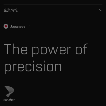
統合ソリューション
サポート
食品/飲料検査
HPLC製品
企業情報
トレーニング
法医学ソリューション
イオンモビリティ
SCIEXについて
プロフェッショナルサービス
生物医学およびオミックス研究
イオンソース
SCIEXの歴史
キャリア
Japanese
スペクトルライブラリ
プレスリリース
お問い合わせ
標準物質と試薬
ダナハーについて
The power of
precision
ダナハーのサイトにアクセス