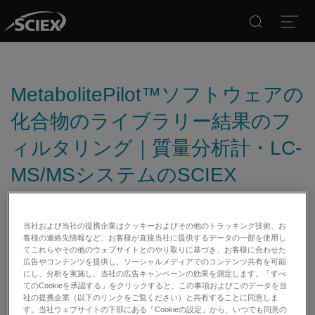
Search
Open
MetabolitePilot™ソフトウェアの
化合物のライブラリー結果のフ
ィルタリング｜質量分析計・LC-
MS/MSシステムのSCIEX
日付:
12/27/2018
当社および当社の提携企業はクッキーおよびその他のトラッキング技術、お
客様の連絡先情報など、お客様が直接当社に提供するデータの一部を使用し
カテゴリー:
てこれらやその他のウェブサイトとのやり取りに基づき、お客様に合わせた
広告やコンテンツを提供し、ソーシャルメディアでのコンテンツ共有を可能
にし、分析を実施し、当社の広告キャンペーンの効果を測定します。「すべ
てのCookieを承認する」をクリックすると、この事項およびこのデータを当
社の提携企業（以下のリンクをご覧ください）と共有することに同意しま
す。当社ウェブサイトの下部にある「Cookieの設定」から、いつでも同意の