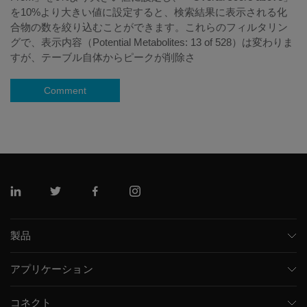
を10%より大きい値に設定すると、検索結果に表示される化
合物の数を絞り込むことができます。これらのフィルタリン
グで、表示内容（Potential Metabolites: 13 of 528）は変わりま
すが、テーブル自体からピークが削除さ
Comment
リンクトイン
ツイッター
フェイスブック
インスタグラム
製品
質量分析計
アプリケーション
キャピラリー電気泳動機器
医薬品/バイオ医薬品
ソフトウェア
コネクト
環境分析