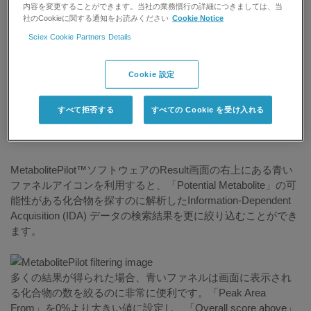
印刷する
記事を評価する:
内容を変更することができます。当社の業務慣行の詳細につきましては、当
社のCookieに関する通知をお読みください
Cookie Notice
Sciex Cookie Partners Details
研究用にのみ使用できます。診断目的での使用は
できません。
Cookie 設定
回答
すべて拒否する
すべての Cookie を受け入れる
MetabolitePilot™ソフトウェアのResult画面の右上にある青い
ファネルアイコンを利用すると、「Potential Metabolite」の可
能性がある化合物を探すのに解析したInformation-Dependent
Acquisition (IDA) データの検索結果を更に絞り込むことができ
ます。
多くの結果が得られた場合、青いファネルは画面に表示され
る化合物の数を絞るのに非常に便利です。「Peak Area
From」を0%より大きい値に設定し、「Overall score above」