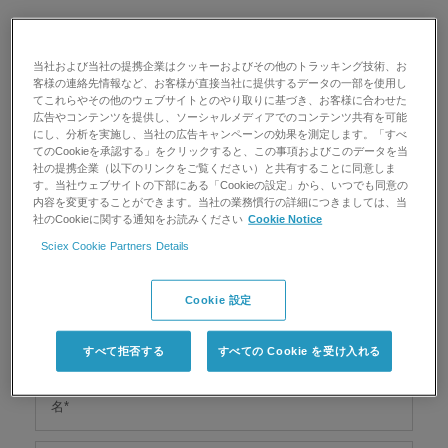
当社および当社の提携企業はクッキーおよびその他のトラッキング技術、お
※ ご登録は、本ページお申込みフォームに必要事項ご記入の
客様の連絡先情報など、お客様が直接当社に提供するデータの一部を使用し
上、送信ボタンを押してください。
てこれらやその他のウェブサイトとのやり取りに基づき、お客様に合わせた
※ 同業他社様、代理店様からのお申し込みはお断りさせてい
広告やコンテンツを提供し、ソーシャルメディアでのコンテンツ共有を可能
にし、分析を実施し、当社の広告キャンペーンの効果を測定します。「すべ
ただくことがございます。
てのCookieを承認する」をクリックすると、この事項およびこのデータを当
※ お申込みの際は必ずご所属先のメールアドレスにてご登録
社の提携企業（以下のリンクをご覧ください）と共有することに同意しま
ください。
す。当社ウェブサイトの下部にある「Cookieの設定」から、いつでも同意の
内容を変更することができます。当社の業務慣行の詳細につきましては、当
社のCookieに関する通知をお読みください
Cookie Notice
Sciex Cookie Partners Details
Cookie 設定
すべて拒否する
すべての Cookie を受け入れる