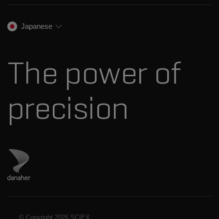
イオンモビリティ
SCIEXについて
プロフェッショナルサービス
生物医学およびオミックス研究
イオンソース
SCIEXの歴史
キャリア
Japanese
スペクトルライブラリ
プレスリリース
お問い合わせ
標準物質と試薬
ダナハーについて
The power of
precision
ダナハーのサイトにアクセス
© Copyright
2026 SCIEX