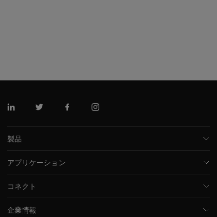
リンクトイン
ツイッター
フェイスブック
インスタグラム
製品
質量分析計
アプリケーション
キャピラリー電気泳動機器
医薬品/バイオ医薬品
ソフトウェア
コネクト
環境分析
統合ソリューション
サポート
食品/飲料検査
HPLC製品
企業情報
トレーニング
法医学ソリューション