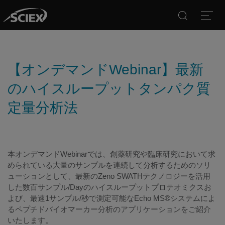
Search
Open
【オンデマンドWebinar】最新
のハイスループットタンパク質
定量分析法
本オンデマンドWebinarでは、創薬研究や臨床研究において求
められている大量のサンプルを連続して分析するためのソリ
ューションとして、最新のZeno SWATHテクノロジーを活用
した数百サンプル/Dayのハイスループットプロテオミクスお
よび、最速1サンプル/秒で測定可能なEcho MS®システムによ
るペプチドバイオマーカー分析のアプリケーションをご紹介
いたします。