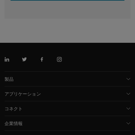
リンクトイン
ツイッター
フェイスブック
インスタグラム
製品
質量分析計
アプリケーション
キャピラリー電気泳動機器
医薬品/バイオ医薬品
ソフトウェア
コネクト
環境分析
統合ソリューション
サポート
食品/飲料検査
HPLC製品
企業情報
トレーニング
法医学ソリューション
イオンモビリティ
SCIEXについて
プロフェッショナルサービス
生物医学およびオミックス研究