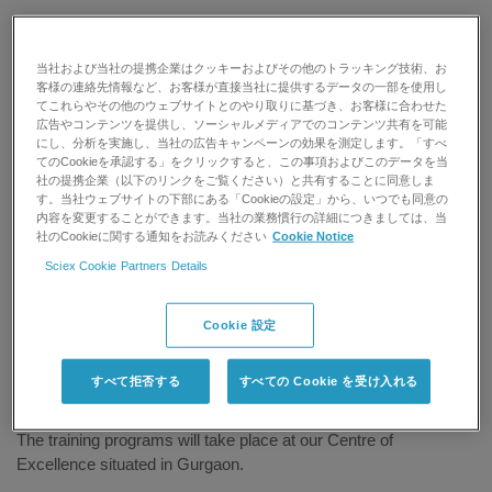
Do you want to understand more about LC-MS/MS?
Registration for our Introduction to LC-MS/MS training programs
当社および当社の提携企業はクッキーおよびその他のトラッキング技術、お
客様の連絡先情報など、お客様が直接当社に提供するデータの一部を使用し
run every month throughout 2018
てこれらやその他のウェブサイトとのやり取りに基づき、お客様に合わせた
広告やコンテンツを提供し、ソーシャルメディアでのコンテンツ共有を可能
These 3-day paid training courses will help you to understand
にし、分析を実施し、当社の広告キャンペーンの効果を測定します。「すべ
the basics of Mass Spectrometry along with demos on our in-
てのCookieを承認する」をクリックすると、この事項およびこのデータを当
社の提携企業（以下のリンクをご覧ください）と共有することに同意しま
house powerful Mass Spectrometers. Each course will cover:
す。当社ウェブサイトの下部にある「Cookieの設定」から、いつでも同意の
内容を変更することができます。当社の業務慣行の詳細につきましては、当
Introduction to Mass Spectrometry
社のCookieに関する通知をお読みください
Cookie Notice
Sciex Cookie Partners Details
Using SCIEX Triple Quadrupole Mass Spectrometers
(Demo session)
®
Cookie 設定
Using SCIEX QTRAP
Mass Spectrometers (Demo
session)
Using High-Resolution Mass Spectrometers (Demo
すべて拒否する
すべての Cookie を受け入れる
session)
The training programs will take place at our Centre of
Excellence situated in Gurgaon.