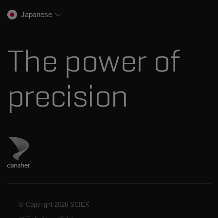
イオンソース
SCIEXの歴史
キャリア
Japanese
スペクトルライブラリ
プレスリリース
お問い合わせ
標準物質と試薬
ダナハーについて
The power of
precision
ダナハーのサイトにアクセス
© Copyright
2026 SCIEX