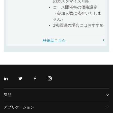
のカスタマイズ可能
コース開催毎の価格設定
（参加人数に依存いたしま
せん）
3密回避の場合にはおすすめ
詳細はこちら
リンクトイン
ツイッター
フェイスブック
インスタグラム
製品
質量分析計
アプリケーション
キャピラリー電気泳動機器