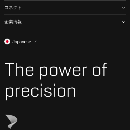
医薬品/バイオ医薬品
ソフトウェア
コネクト
環境分析
統合ソリューション
サポート
食品/飲料検査
HPLC製品
企業情報
トレーニング
法医学ソリューション
イオンモビリティ
SCIEXについて
プロフェッショナルサービス
生物医学およびオミックス研究
イオンソース
SCIEXの歴史
キャリア
Japanese
スペクトルライブラリ
プレスリリース
お問い合わせ
標準物質と試薬
ダナハーについて
The power of
precision
ダナハーのサイトにアクセス