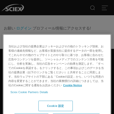
Search
Open
お願い
ログイン
プロフィール情報にアクセスする!
当社および当社の提携企業はクッキーおよびその他のトラッキング技術、お
客様の連絡先情報など、お客様が直接当社に提供するデータの一部を使用し
てこれらやその他のウェブサイトとのやり取りに基づき、お客様に合わせた
広告やコンテンツを提供し、ソーシャルメディアでのコンテンツ共有を可能
リンクトイン
ツイッター
フェイスブック
インスタグラム
にし、分析を実施し、当社の広告キャンペーンの効果を測定します。「すべ
てのCookieを承認する」をクリックすると、この事項およびこのデータを当
社の提携企業（以下のリンクをご覧ください）と共有することに同意しま
す。当社ウェブサイトの下部にある「Cookieの設定」から、いつでも同意の
製品
内容を変更することができます。当社の業務慣行の詳細につきましては、当
社のCookieに関する通知をお読みください
Cookie Notice
質量分析計
アプリケーション
Sciex Cookie Partners Details
キャピラリー電気泳動機器
医薬品/バイオ医薬品
ソフトウェア
コネクト
環境分析
Cookie 設定
統合ソリューション
サポート
食品/飲料検査
HPLC製品