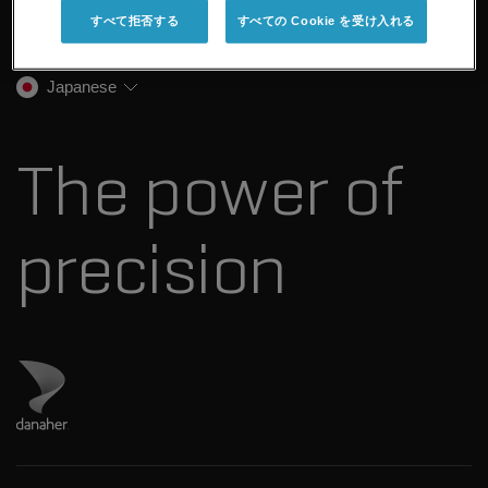
企業情報
トレーニング
すべて拒否する
すべての Cookie を受け入れる
法医学ソリューション
イオンモビリティ
SCIEXについて
プロフェッショナルサービス
生物医学およびオミックス研究
イオンソース
SCIEXの歴史
キャリア
Japanese
スペクトルライブラリ
プレスリリース
お問い合わせ
標準物質と試薬
ダナハーについて
The power of
precision
ダナハーのサイトにアクセス