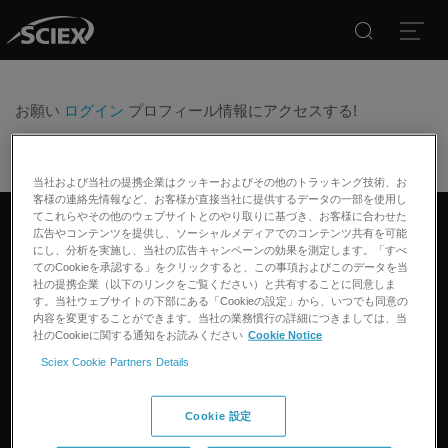
Search
Open
お願い
ログイン
プロフィール情報にアクセスする!
当社および当社の提携企業はクッキーおよびその他のトラッキング技術、お
客様の連絡先情報など、お客様が直接当社に提供するデータの一部を使用し
てこれらやその他のウェブサイトとのやり取りに基づき、お客様に合わせた
広告やコンテンツを提供し、ソーシャルメディアでのコンテンツ共有を可能
リンクトイン
ツイッター
フェイスブック
インスタグラム
にし、分析を実施し、当社の広告キャンペーンの効果を測定します。「すべ
てのCookieを承認する」をクリックすると、この事項およびこのデータを当
社の提携企業（以下のリンクをご覧ください）と共有することに同意しま
す。当社ウェブサイトの下部にある「Cookieの設定」から、いつでも同意の
製品
内容を変更することができます。当社の業務慣行の詳細につきましては、当
社のCookieに関する通知をお読みください
Cookie Notice
質量分析計
アプリケーション
Sciex Cookie Partners Details
キャピラリー電気泳動機器
医薬品/バイオ医薬品
ソフトウェア
コネクト
環境分析
Cookie 設定
統合ソリューション
サポート
食品/飲料検査
HPLC製品