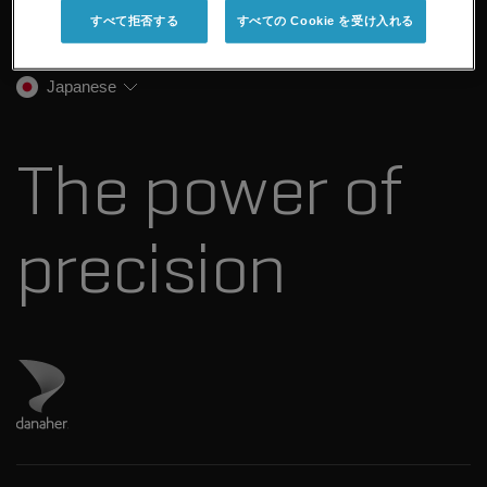
企業情報
トレーニング
すべて拒否する
すべての Cookie を受け入れる
法医学ソリューション
イオンモビリティ
SCIEXについて
プロフェッショナルサービス
生物医学およびオミックス研究
イオンソース
SCIEXの歴史
キャリア
Japanese
スペクトルライブラリ
プレスリリース
お問い合わせ
標準物質と試薬
ダナハーについて
The power of
precision
ダナハーのサイトにアクセス