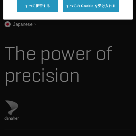
企業情報
トレーニング
すべて拒否する
すべての Cookie を受け入れる
法医学ソリューション
イオンモビリティ
SCIEXについて
プロフェッショナルサービス
生物医学およびオミックス研究
イオンソース
SCIEXの歴史
キャリア
Japanese
スペクトルライブラリ
プレスリリース
お問い合わせ
標準物質と試薬
ダナハーについて
The power of
precision
ダナハーのサイトにアクセス