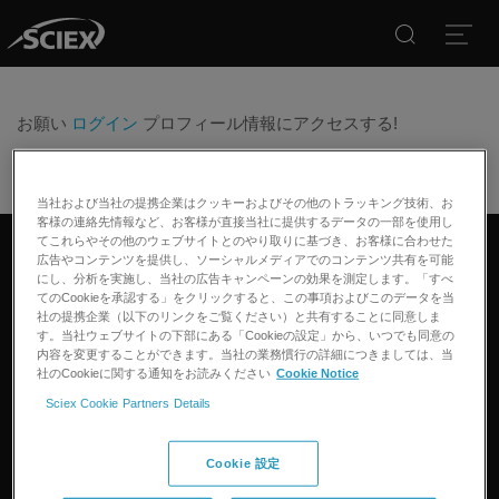
Search
Open
お願い
ログイン
プロフィール情報にアクセスする!
当社および当社の提携企業はクッキーおよびその他のトラッキング技術、お
客様の連絡先情報など、お客様が直接当社に提供するデータの一部を使用し
てこれらやその他のウェブサイトとのやり取りに基づき、お客様に合わせた
広告やコンテンツを提供し、ソーシャルメディアでのコンテンツ共有を可能
リンクトイン
ツイッター
フェイスブック
インスタグラム
にし、分析を実施し、当社の広告キャンペーンの効果を測定します。「すべ
てのCookieを承認する」をクリックすると、この事項およびこのデータを当
社の提携企業（以下のリンクをご覧ください）と共有することに同意しま
す。当社ウェブサイトの下部にある「Cookieの設定」から、いつでも同意の
製品
内容を変更することができます。当社の業務慣行の詳細につきましては、当
社のCookieに関する通知をお読みください
Cookie Notice
質量分析計
アプリケーション
Sciex Cookie Partners Details
キャピラリー電気泳動機器
医薬品/バイオ医薬品
ソフトウェア
コネクト
環境分析
Cookie 設定
統合ソリューション
サポート
食品/飲料検査
HPLC製品