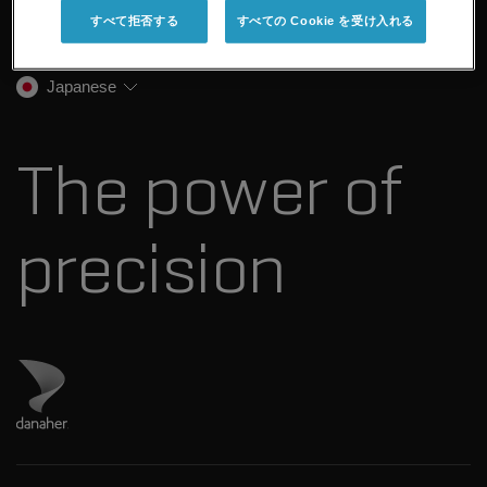
企業情報
トレーニング
すべて拒否する
すべての Cookie を受け入れる
法医学ソリューション
イオンモビリティ
SCIEXについて
プロフェッショナルサービス
生物医学およびオミックス研究
イオンソース
SCIEXの歴史
キャリア
Japanese
スペクトルライブラリ
プレスリリース
お問い合わせ
標準物質と試薬
ダナハーについて
The power of
precision
ダナハーのサイトにアクセス