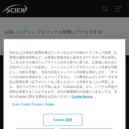
Search
Open
お願い
ログイン
プロフィール情報にアクセスする!
当社および当社の提携企業はクッキーおよびその他のトラッキング技術、お
客様の連絡先情報など、お客様が直接当社に提供するデータの一部を使用し
てこれらやその他のウェブサイトとのやり取りに基づき、お客様に合わせた
広告やコンテンツを提供し、ソーシャルメディアでのコンテンツ共有を可能
リンクトイン
ツイッター
フェイスブック
インスタグラム
にし、分析を実施し、当社の広告キャンペーンの効果を測定します。「すべ
てのCookieを承認する」をクリックすると、この事項およびこのデータを当
社の提携企業（以下のリンクをご覧ください）と共有することに同意しま
す。当社ウェブサイトの下部にある「Cookieの設定」から、いつでも同意の
製品
内容を変更することができます。当社の業務慣行の詳細につきましては、当
社のCookieに関する通知をお読みください
Cookie Notice
質量分析計
アプリケーション
Sciex Cookie Partners Details
キャピラリー電気泳動機器
医薬品/バイオ医薬品
ソフトウェア
コネクト
環境分析
Cookie 設定
統合ソリューション
サポート
食品/飲料検査
HPLC製品