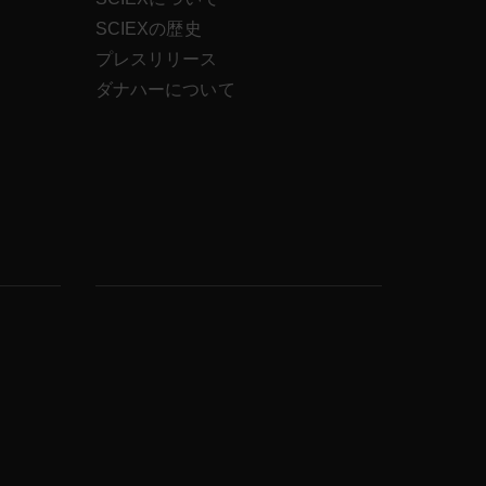
SCIEXの歴史
ス
プレスリリース
ダナハーについて