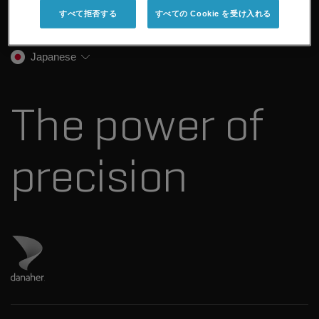
企業情報
トレーニング
すべて拒否する
すべての Cookie を受け入れる
法医学ソリューション
イオンモビリティ
SCIEXについて
プロフェッショナルサービス
生物医学およびオミックス研究
イオンソース
SCIEXの歴史
キャリア
Japanese
スペクトルライブラリ
プレスリリース
お問い合わせ
標準物質と試薬
ダナハーについて
The power of
precision
ダナハーのサイトにアクセス