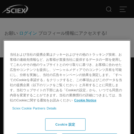
Search
Open
お願い
ログイン
プロフィール情報にアクセスする!
当社および当社の提携企業はクッキーおよびその他のトラッキング技術、お
客様の連絡先情報など、お客様が直接当社に提供するデータの一部を使用し
てこれらやその他のウェブサイトとのやり取りに基づき、お客様に合わせた
広告やコンテンツを提供し、ソーシャルメディアでのコンテンツ共有を可能
リンクトイン
ツイッター
フェイスブック
インスタグラム
にし、分析を実施し、当社の広告キャンペーンの効果を測定します。「すべ
てのCookieを承認する」をクリックすると、この事項およびこのデータを当
社の提携企業（以下のリンクをご覧ください）と共有することに同意しま
す。当社ウェブサイトの下部にある「Cookieの設定」から、いつでも同意の
製品
内容を変更することができます。当社の業務慣行の詳細につきましては、当
社のCookieに関する通知をお読みください
Cookie Notice
質量分析計
アプリケーション
Sciex Cookie Partners Details
キャピラリー電気泳動機器
医薬品/バイオ医薬品
ソフトウェア
コネクト
環境分析
Cookie 設定
統合ソリューション
サポート
食品/飲料検査
HPLC製品