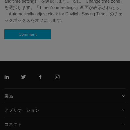
and time settings」を選択します。 次に「Change time zone」
を選択します。「Time Zone Settings」画面が表示されたら、
「Automatically adjust clock for Daylight Saving Time」のチェ
ックボックスをオフにします。
Comment
リンクトイン
ツイッター
フェイスブック
インスタグラム
製品
質量分析計
アプリケーション
キャピラリー電気泳動機器
医薬品/バイオ医薬品
ソフトウェア
コネクト
環境分析
統合ソリューション