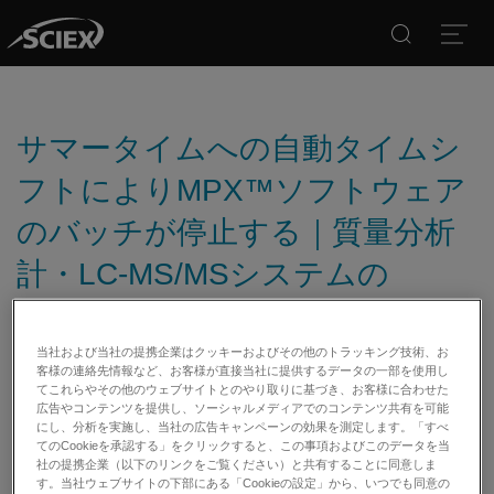
Search
Open
サマータイムへの自動タイムシ
フトによりMPX™ソフトウェア
のバッチが停止する｜質量分析
計・LC-MS/MSシステムの
SCIEX
当社および当社の提携企業はクッキーおよびその他のトラッキング技術、お
客様の連絡先情報など、お客様が直接当社に提供するデータの一部を使用し
日付:
03/12/2018
てこれらやその他のウェブサイトとのやり取りに基づき、お客様に合わせた
広告やコンテンツを提供し、ソーシャルメディアでのコンテンツ共有を可能
カテゴリー:
にし、分析を実施し、当社の広告キャンペーンの効果を測定します。「すべ
てのCookieを承認する」をクリックすると、この事項およびこのデータを当
社の提携企業（以下のリンクをご覧ください）と共有することに同意しま
す。当社ウェブサイトの下部にある「Cookieの設定」から、いつでも同意の