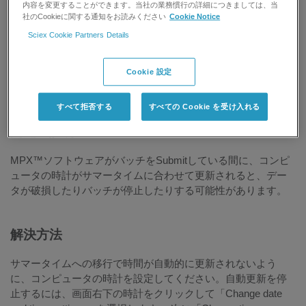
内容を変更することができます。当社の業務慣行の詳細につきましては、当
社のCookieに関する通知をお読みください
Cookie Notice
印刷する
記事を評価する:
Sciex Cookie Partners Details
研究用にのみ使用できます。診断目的での使用は
Cookie 設定
できません。
すべて拒否する
すべての Cookie を受け入れる
問題の説明
MPX™ソフトウェアがバッチをSubmitしている間に、コンピ
ュータの時計がサマータイムに合わせて更新されると、デー
タが破損したりバッチが停止したりする可能性があります。
解決方法
サマータイムへの移行で時間が自動的に更新されないよう
に、コンピュータの時計を設定してください。自動更新を停
止するには、画面右下の時計をクリックして「Change date