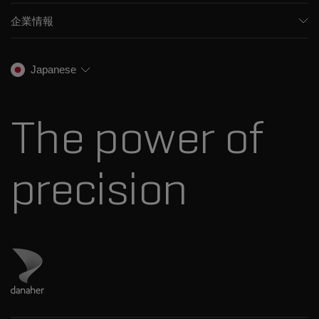
サポート
食品/飲料検査
HPLC製品
企業情報
トレーニング
法医学ソリューション
イオンモビリティ
SCIEXについて
プロフェッショナルサービス
生物医学およびオミックス研究
イオンソース
SCIEXの歴史
キャリア
Japanese
スペクトルライブラリ
プレスリリース
お問い合わせ
標準物質と試薬
ダナハーについて
The power of
precision
ダナハーのサイトにアクセス