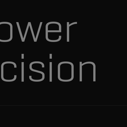
ower
cision