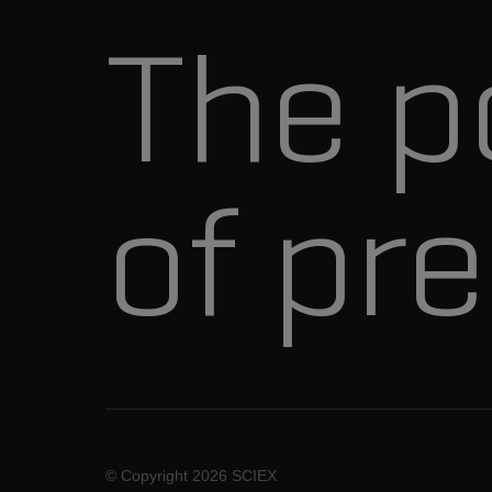
The p
of pre
© Copyright
2026 SCIEX