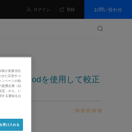
お問い合わせ
ログイン
登録
検索
客様が直接当社
わせた広告やコ
tion Methodを使用して較正
ャンペーンの効
の提携企業（以
設定」から、い
関する通知をお
e を受け入れる