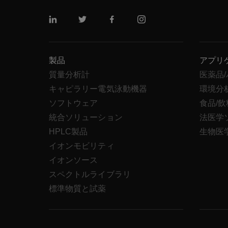
リンクトイン
ツイッター
フェイスブック
インスタグラム
製品
アプリ
質量分析計
医薬品
キャピラリー電気泳動機器
環境分
ソフトウェア
食品/
統合ソリューション
法医学
HPLC製品
生物医
イオンモビリティ
イオンソース
スペクトルライブラリ
標準物質と試薬