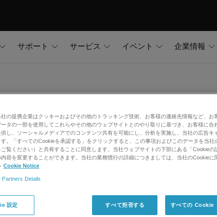
サポート
サービス
イベント
企業情報
当社の提携企業はクッキーおよびその他のトラッキング技術、お客様の連絡先情報など、お
データの一部を使用してこれらやその他のウェブサイトとのやり取りに基づき、お客様に合
ch測定において、リニアモードのAcquisi
提供し、ソーシャルメディアでのコンテンツ共有を可能にし、分析を実施し、当社の広告キ
す。「すべてのCookieを承認する」をクリックすると、この事項およびこのデータを当社
C-MS/MSシステムのSCIEX
ご覧ください）と共有することに同意します。当社ウェブサイトの下部にある「Cookieの
内容を変更することができます。当社の業務慣行の詳細につきましては、当社のCookieに
い
Cookie Notice
 Partners Details
ie 設定
すべて拒否する
すべての Cooki