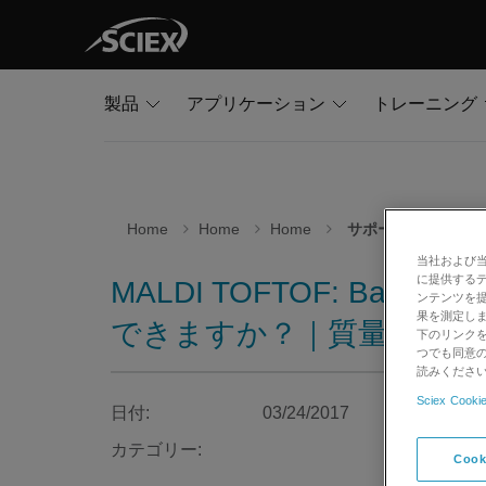
製品
アプリケーション
トレーニング
Home
Home
Home
サポート
当社および
に提供する
MALDI TOFTOF: Bat
ンテンツを
果を測定しま
できますか？｜質量分析計・L
下のリンクを
つでも同意の
読みくださ
Sciex Cookie
日付:
03/24/2017
カテゴリー:
Cook