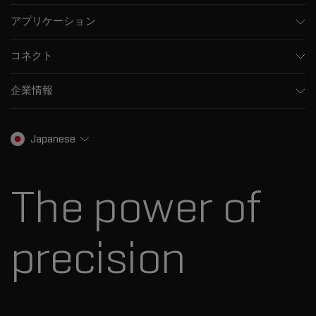
質量分析計
アプリケーション
キャピラリー電気泳動機器
医薬品/バイオ医薬品
ソフトウェア
コネクト
環境分析
統合ソリューション
サポート
食品/飲料検査
HPLC製品
企業情報
トレーニング
法医学ソリューション
イオンモビリティ
SCIEXについて
プロフェッショナルサービス
生物医学およびオミックス研究
イオンソース
SCIEXの歴史
キャリア
Japanese
スペクトルライブラリ
プレスリリース
お問い合わせ
標準物質と試薬
ダナハーについて
The power of
precision