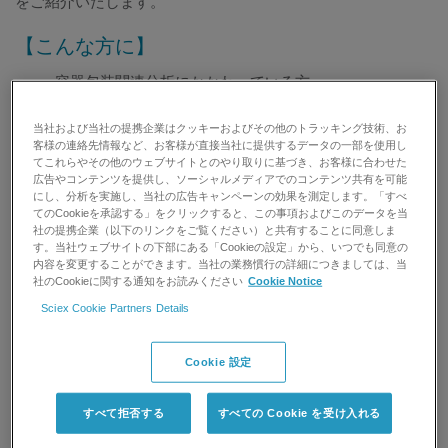
をご紹介いたします。
【こんな方に】
容器包装関連分析にかかわっている方
合成樹脂製造業の方
当社および当社の提携企業はクッキーおよびその他のトラッキング技術、お
客様の連絡先情報など、お客様が直接当社に提供するデータの一部を使用し
てこれらやその他のウェブサイトとのやり取りに基づき、お客様に合わせた
ご登録は、本ページお申込みフォームに必要事項ご記入の
広告やコンテンツを提供し、ソーシャルメディアでのコンテンツ共有を可能
にし、分析を実施し、当社の広告キャンペーンの効果を測定します。「すべ
上、送信ボタンを押してください。
てのCookieを承認する」をクリックすると、この事項およびこのデータを当
社の提携企業（以下のリンクをご覧ください）と共有することに同意しま
す。当社ウェブサイトの下部にある「Cookieの設定」から、いつでも同意の
内容を変更することができます。当社の業務慣行の詳細につきましては、当
社のCookieに関する通知をお読みください
Cookie Notice
Sciex Cookie Partners Details
Cookie 設定
すべて拒否する
すべての Cookie を受け入れる