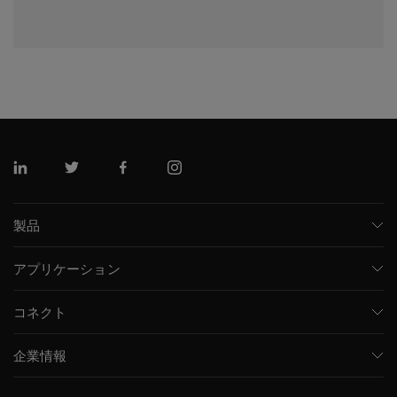
リンクトイン
ツイッター
フェイスブック
インスタグラム
製品
質量分析計
アプリケーション
キャピラリー電気泳動機器
医薬品/バイオ医薬品
ソフトウェア
コネクト
環境分析
統合ソリューション
サポート
食品/飲料検査
HPLC製品
企業情報
トレーニング
法医学ソリューション
イオンモビリティ
SCIEXについて
プロフェッショナルサービス
生物医学およびオミックス研究
イオンソース