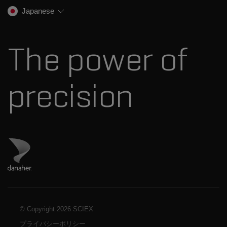
SCIEXの歴史
キャリア
Japanese
スペクトルライブラリ
プレスリリース
お問い合わせ
標準物質と試薬
ダナハーについて
The power of
precision
ダナハーのサイトにアクセス
© Copyright
2026 SCIEX
プライバシーポリシー