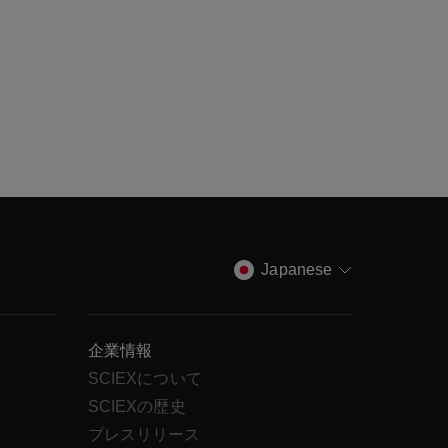
Japanese
企業情報
SCIEXについて
SCIEXの歴史
ス
プレスリリース