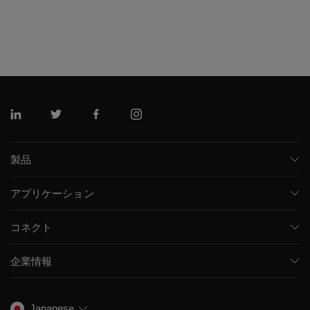
リンクトイン
ツイッター
フェイスブック
インスタグラム
製品
質量分析計
アプリケーション
キャピラリー電気泳動機器
医薬品/バイオ医薬品
ソフトウェア
コネクト
環境分析
統合ソリューション
サポート
食品/飲料検査
HPLC製品
企業情報
トレーニング
法医学ソリューション
イオンモビリティ
SCIEXについて
プロフェッショナルサービス
生物医学およびオミックス研究
イオンソース
SCIEXの歴史
キャリア
Japanese
スペクトルライブラリ