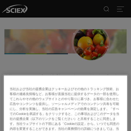
Search
Open
第75回日本栄養・食糧学会大会
（ONLINE開催）
当社および当社の提携企業はクッキーおよびその他のトラッキング技術、お
客様の連絡先情報など、お客様が直接当社に提供するデータの一部を使用し
てこれらやその他のウェブサイトとのやり取りに基づき、お客様に合わせた
2021年7月3日（土）～4日（日）
広告やコンテンツを提供し、ソーシャルメディアでのコンテンツ共有を可能
オンライン開催
にし、分析を実施し、当社の広告キャンペーンの効果を測定します。「すべ
てのCookieを承認する」をクリックすると、この事項およびこのデータを当
詳細は
公式サイト ( https://www2.aeplan.co.jp/jsfns2021/ )
をご
社の提携企業（以下のリンクをご覧ください）と共有することに同意しま
覧ください。
す。当社ウェブサイトの下部にある「Cookieの設定」から、いつでも同意の
内容を変更することができます。当社の業務慣行の詳細につきましては、当