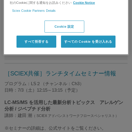
社のCookieに関する通知をお読みください
Cookie Notice
※ ONLINE学会を参照するには、学会への参加登録が必要で
す。詳しくは公式サイトをご覧ください。
Sciex Cookie Partners Details
終了いたしました
Cookie 設定
弊社イベント、学会、製品情報をご希望の方は以下より
メール配信のご登録を行ってください。
すべて拒否する
すべての Cookie を受け入れる
メールマガジン登録
［SCIEX共催］ランチタイムセミナー情報
プログラム：LS２（チャンネル：Ch3）
日時：7/3（土）12:15～13:15（予定）
LC-MS/MS を活用した最新分析トピックス アレルゲン
分析 / ジペプチド分析
講師：建田 潮
（ SCIEX アドバンストワークフロースペシャリスト）
※セミナーの詳細は、公式サイトをご覧ください。