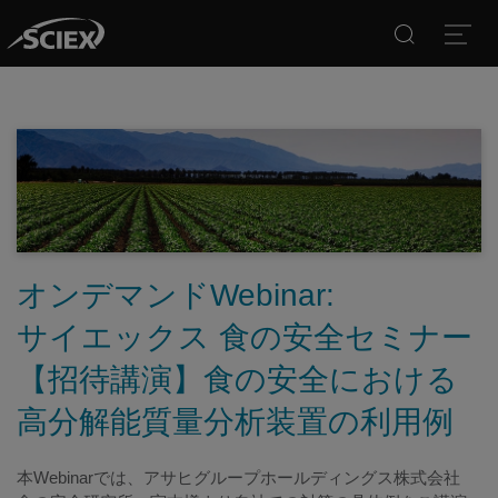
Search
Open
オンデマンドWebinar:
サイエックス 食の安全セミナー
【招待講演】食の安全における
高分解能質量分析装置の利用例
本Webinarでは、アサヒグループホールディングス株式会社