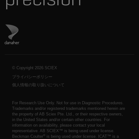
ダナハーのサイトにアクセス
© Copyright
2026 SCIEX
プライバシーポリシー
個人情報の取り扱いについて
For Research Use Only. Not for use in Diagnostic Procedures.
Trademarks and/or registered trademarks mentioned herein are
the property of AB Sciex Pte. Ltd., or their respective owners,
in the United States and/or certain other countries. For
information on availability,
please contact your local
representative
. AB SCIEX™ is being used under license.
®
Beckman Coulter
is being used under license. ICAT™ is a