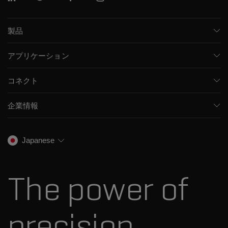
製品
質量分析計
アプリケーション
キャピラリー電気泳動機器
医薬品/バイオ医薬品
ソフトウェア
コネクト
環境分析
統合ソリューション
サポート
食品/飲料検査
HPLC製品
企業情報
トレーニング
法医学ソリューション
イオンモビリティ
SCIEXについて
プロフェッショナルサービス
生物医学およびオミックス研究
イオンソース
SCIEXの歴史
キャリア
Japanese
スペクトルライブラリ
プレスリリース
お問い合わせ
標準物質と試薬
ダナハーについて
The power of
precision