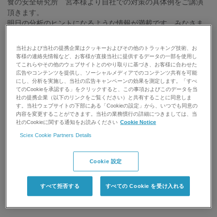
食の安全研究所 宮本様より自社での対策の具体例をご講演
頂きます。
明日の分析のヒントになるような情報が満載です。みなさま
のご参加を心よりお待ちしております。
当社および当社の提携企業はクッキーおよびその他のトラッキング技術、お
見どころ
客様の連絡先情報など、お客様が直接当社に提供するデータの一部を使用し
● 高速液体クロマトグラフ－四重極飛行時間型質量
てこれらやその他のウェブサイトとのやり取りに基づき、お客様に合わせた
広告やコンテンツを提供し、ソーシャルメディアでのコンテンツ共有を可能
● 分析計を用いた飲料中混入物の同定
にし、分析を実施し、当社の広告キャンペーンの効果を測定します。「すべ
● 食物アレルゲン分析への検討
てのCookieを承認する」をクリックすると、この事項およびこのデータを当
®
● SWATH
の食品分析への可能性
社の提携企業（以下のリンクをご覧ください）と共有することに同意しま
す。当社ウェブサイトの下部にある「Cookieの設定」から、いつでも同意の
内容を変更することができます。当社の業務慣行の詳細につきましては、当
社のCookieに関する通知をお読みください
Cookie Notice
Sciex Cookie Partners Details
講師： アサヒグループホールディングス株式会社 食の安全
研究所 宮本様
Cookie 設定
すべて拒否する
すべての Cookie を受け入れる
※オンデマンドWebinarの閲覧は本ページのフォームよりご登
録ください。