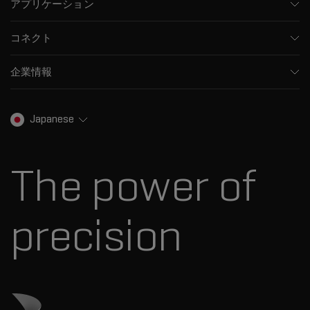
アプリケーション
キャピラリー電気泳動機器
医薬品/バイオ医薬品
ソフトウェア
コネクト
環境分析
統合ソリューション
サポート
食品/飲料検査
HPLC製品
企業情報
トレーニング
法医学ソリューション
イオンモビリティ
SCIEXについて
プロフェッショナルサービス
生物医学およびオミックス研究
イオンソース
SCIEXの歴史
キャリア
Japanese
スペクトルライブラリ
プレスリリース
お問い合わせ
標準物質と試薬
ダナハーについて
The power of
precision
ダナハーのサイトにアクセス