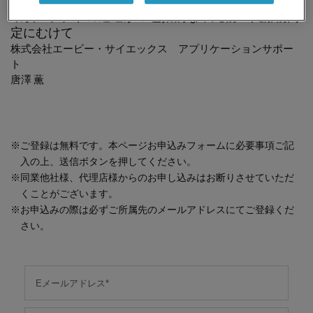
環状ペプチドの迅速かつ包括的な不純物・代謝物同
定にむけて
株式会社エービー・サイエックス アプリケーションサポー
ト
唐澤 薫
※
ご登録は無料です。本ページお申込みフォームに必要事項ご記
入の上、送信ボタンを押してください。
※
同業他社様、代理店様からのお申し込みはお断りさせていただ
くことがございます。
※
お申込みの際は必ずご所属先のメールアドレスにてご登録くだ
さい。