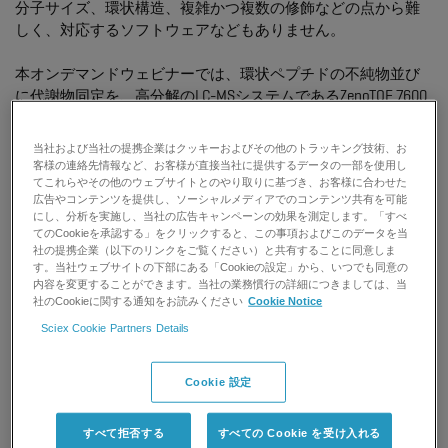
分子サイズ、環状構造、複雑かつ複数の修飾などの点から難
しく、対応するソフトウェアなどもありません。
本オンデマンドウェビナーでは、環状ペプチドの不純物並び
に代謝物同定を、高分解のLC-MSシステムであるZenoTOF 7600
システムと解析用のソフトウエアであるMolecule Profilerソフト
ウェアを使用して簡便に行った事例をご紹介します。
当社および当社の提携企業はクッキーおよびその他のトラッキング技術、お
客様の連絡先情報など、お客様が直接当社に提供するデータの一部を使用し
環状ペプチドの解析にお困りの方や、これから解析を行われ
てこれらやその他のウェブサイトとのやり取りに基づき、お客様に合わせた
広告やコンテンツを提供し、ソーシャルメディアでのコンテンツ共有を可能
る方も、ぜひ本ウェビナーにご参加ください。
にし、分析を実施し、当社の広告キャンペーンの効果を測定します。「すべ
てのCookieを承認する」をクリックすると、この事項およびこのデータを当
こんな方におすすめ
社の提携企業（以下のリンクをご覧ください）と共有することに同意しま
す。当社ウェブサイトの下部にある「Cookieの設定」から、いつでも同意の
内容を変更することができます。当社の業務慣行の詳細につきましては、当
環状ペプチドの分析に関する情報を収集中の方
社のCookieに関する通知をお読みください
Cookie Notice
環状ペプチドの不純物同定や代謝物同定を行うために機
Sciex Cookie Partners Details
器の導入・検討をされている方
解析ソフトなどの導入にご興味がある方
Cookie 設定
講演内容
すべて拒否する
すべての Cookie を受け入れる