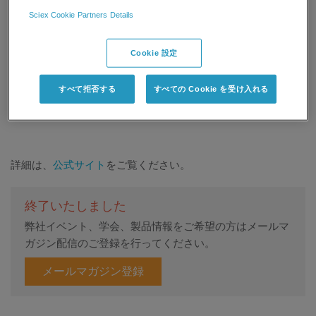
Analysis of post-transcriptional modifications of tRNA using
Sciex Cookie Partners Details
mass spectrometry
演者：岐阜大学工学部化学・生命工学科 教授 横川 隆志 先生
Cookie 設定
すべて拒否する
すべての Cookie を受け入れる
企業展示あり
詳細は、
公式サイト
をご覧ください。
終了いたしました
弊社イベント、学会、製品情報をご希望の方はメールマ
ガジン配信のご登録を行ってください。
メールマガジン登録