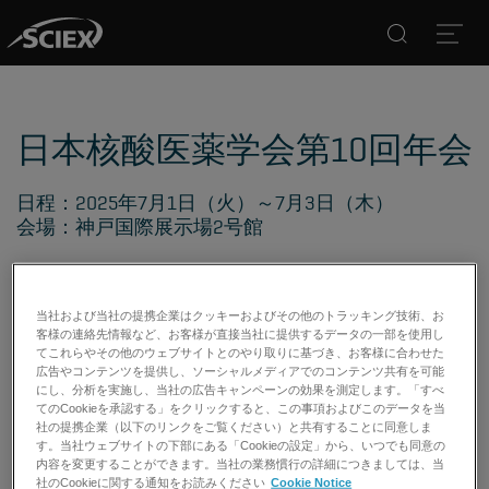
Search
Open
日本核酸医薬学会第10回年会
日程：2025年7月1日（火）～7月3日（木）
会場：神戸国際展示場2号館
当社および当社の提携企業はクッキーおよびその他のトラッキング技術、お
【SCIEX】ランチョンセミナー情報
客様の連絡先情報など、お客様が直接当社に提供するデータの一部を使用し
てこれらやその他のウェブサイトとのやり取りに基づき、お客様に合わせた
広告やコンテンツを提供し、ソーシャルメディアでのコンテンツ共有を可能
日時：2025年7月2日（水）12：55 ～ 13：55
にし、分析を実施し、当社の広告キャンペーンの効果を測定します。「すべ
てのCookieを承認する」をクリックすると、この事項およびこのデータを当
社の提携企業（以下のリンクをご覧ください）と共有することに同意しま
会場：神戸国際展示場2号館 2B会議室
す。当社ウェブサイトの下部にある「Cookieの設定」から、いつでも同意の
内容を変更することができます。当社の業務慣行の詳細につきましては、当
演題：質量分析装置を活用したtRNAの転写後修飾の解析
社のCookieに関する通知をお読みください
Cookie Notice