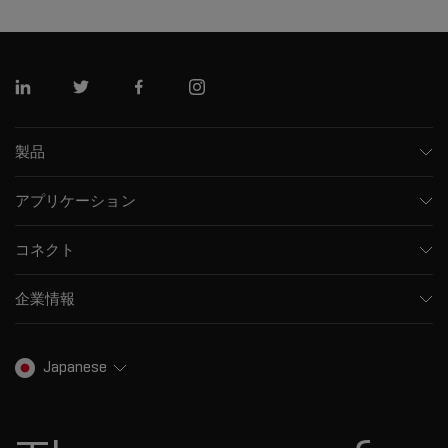
リンクトイン
ツイッター
フェイスブック
インスタグラム
製品
質量分析計
アプリケーション
キャピラリー電気泳動機器
医薬品/バイオ医薬品
ソフトウェア
コネクト
環境分析
統合ソリューション
サポート
食品/飲料検査
HPLC製品
企業情報
トレーニング
法医学ソリューション
イオンモビリティ
SCIEXについて
プロフェッショナルサービス
生物医学およびオミックス研究
イオンソース
SCIEXの歴史
キャリア
Japanese
スペクトルライブラリ
プレスリリース
お問い合わせ
標準物質と試薬
ダナハーについて