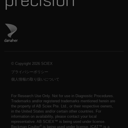
ダナハーのサイトにアクセス
© Copyright
2026 SCIEX
プライバシーポリシー
個人情報の取り扱いについて
For Research Use Only. Not for use in Diagnostic Procedures.
Trademarks and/or registered trademarks mentioned herein are
the property of AB Sciex Pte. Ltd., or their respective owners,
in the United States and/or certain other countries. For
information on availability,
please contact your local
representative
. AB SCIEX™ is being used under license.
®
Beckman Coulter
is being used under license. ICAT™ is a