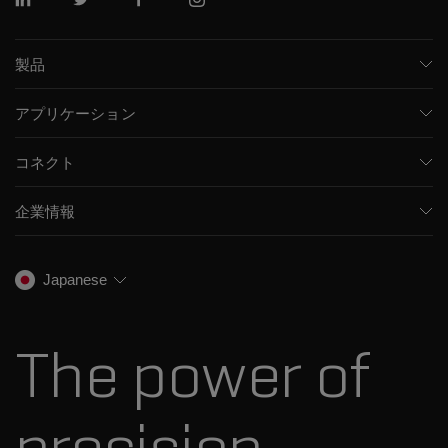
リンクトイン
ツイッター
フェイスブック
インスタグラム
製品
質量分析計
アプリケーション
キャピラリー電気泳動機器
医薬品/バイオ医薬品
ソフトウェア
コネクト
環境分析
統合ソリューション
サポート
食品/飲料検査
HPLC製品
企業情報
トレーニング
法医学ソリューション
イオンモビリティ
SCIEXについて
プロフェッショナルサービス
生物医学およびオミックス研究
イオンソース
SCIEXの歴史
キャリア
Japanese
スペクトルライブラリ
プレスリリース
お問い合わせ
標準物質と試薬
ダナハーについて
The power of
precision