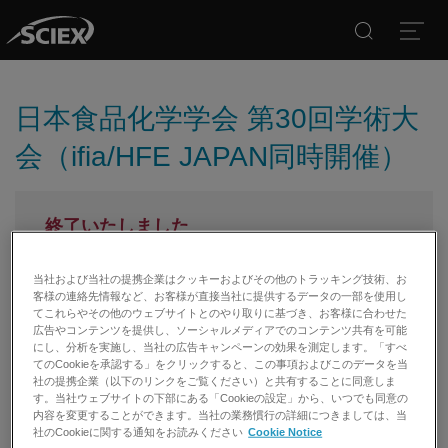
Search
Open
日本食品化学学会 第30回学術大
会（ifia/HFE JAPAN同時開催）
終了いたしました
弊社イベント、学会、製品情報をご希望の方はメー
当社および当社の提携企業はクッキーおよびその他のトラッキング技術、お
ルマガジン配信のご登録を行ってください。
客様の連絡先情報など、お客様が直接当社に提供するデータの一部を使用し
てこれらやその他のウェブサイトとのやり取りに基づき、お客様に合わせた
メールマガジン登録
広告やコンテンツを提供し、ソーシャルメディアでのコンテンツ共有を可能
にし、分析を実施し、当社の広告キャンペーンの効果を測定します。「すべ
てのCookieを承認する」をクリックすると、この事項およびこのデータを当
日程：2024年5月22日（水）～5月24日（金）
社の提携企業（以下のリンクをご覧ください）と共有することに同意しま
会場：東京ビッグサイト
す。当社ウェブサイトの下部にある「Cookieの設定」から、いつでも同意の
内容を変更することができます。当社の業務慣行の詳細につきましては、当
社のCookieに関する通知をお読みください
Cookie Notice