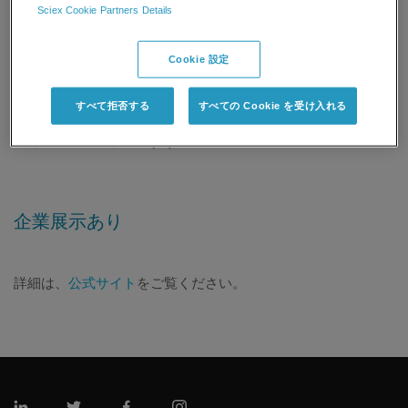
Sciex Cookie Partners Details
【SCIEX】ランチョンセミナー情報
演題：LC-MS/MSを用いた食品中のアレルゲン分析 ～基礎
から応用～
Cookie 設定
演者：日清食品ホールディングス株式会社 伊藤 美奈 様
株式会社エービー・サイエックス テクニカルマーケ
すべて拒否する
すべての Cookie を受け入れる
ティング 建田 潮
日時：2024年5月24日 (金) 12:00～12:50
企業展示あり
詳細は、
公式サイト
をご覧ください。