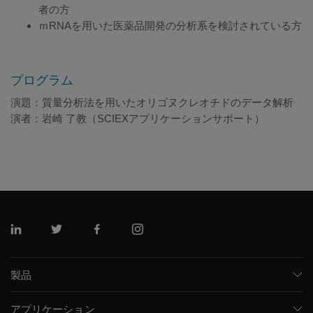
者の方
ｍRNAを用いた医薬品開発の分析系を検討されている方
プログラム
演題：質量分析法を用いたオリゴヌクレオチドのデータ解析
演者：岩崎 了教（SCIEXアプリケーションサポート）
リンクトイン
ツイッター
フェイスブック
インスタグラム
製品
質量分析計
アプリケーション
キャピラリー電気泳動機器