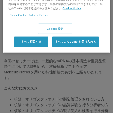
内容を変更することができます。当社の業務慣行の詳細につきましては、当
社のCookieに関する通知をお読みください
Cookie Notice
Sciex Cookie Partners Details
2020年にCOVID-19のワクチンが承認されて以来、感染症ワク
チンやがんワクチン、遺伝子補充療法などの医薬品開発にｍ
Cookie 設定
RNAが活用させる機会が拡大しています。一方で、ｍRNAの
製造と品質管理は未だに技術的な課題が残っており、LC-
すべて拒否する
すべての Cookie を受け入れる
MS/MSを用いたオリゴヌクレオチドの構造解析が必要不可欠
となっております。
今回のセミナーでは、一般的なmRNAの基本構造や重要品質
特性についての説明から、核酸解析ソフトウェア
MoleculeProfilerを用いた特性解析の実例をご紹介いたしま
す。
こんな方におススメ
核酸・オリゴヌクレオチドの製造管理をされている方
核酸・オリゴヌクレオチドの品質試験を行う分析者の方
核酸・オリゴヌクレオチドの製品受入れ検査を行う分析