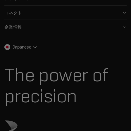
医薬品/バイオ医薬品
ソフトウェア
コネクト
環境分析
統合ソリューション
サポート
食品/飲料検査
HPLC製品
企業情報
トレーニング
法医学ソリューション
イオンモビリティ
SCIEXについて
プロフェッショナルサービス
生物医学およびオミックス研究
イオンソース
SCIEXの歴史
キャリア
Japanese
スペクトルライブラリ
プレスリリース
お問い合わせ
標準物質と試薬
ダナハーについて
The power of
precision
ダナハーのサイトにアクセス