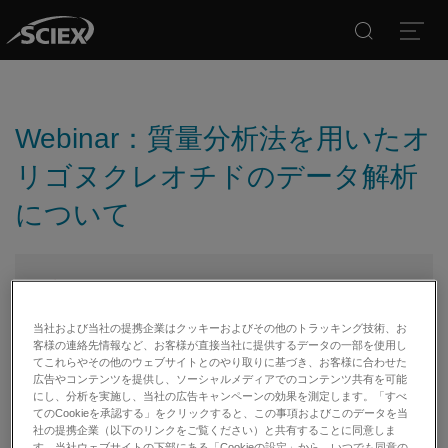
Search
Open
Webinar：質量分析法を用いたオ
リゴヌクレオチドのデータ解析
について
終了いたしました
弊社イベント、学会、製品情報をご希望の方はメー
当社および当社の提携企業はクッキーおよびその他のトラッキング技術、お
客様の連絡先情報など、お客様が直接当社に提供するデータの一部を使用し
ルマガジン配信のご登録を行ってください。
てこれらやその他のウェブサイトとのやり取りに基づき、お客様に合わせた
メールマガジン登録
広告やコンテンツを提供し、ソーシャルメディアでのコンテンツ共有を可能
にし、分析を実施し、当社の広告キャンペーンの効果を測定します。「すべ
てのCookieを承認する」をクリックすると、この事項およびこのデータを当
2023年5月11日（木） 13:30 -
社の提携企業（以下のリンクをご覧ください）と共有することに同意しま
す。当社ウェブサイトの下部にある「Cookieの設定」から、いつでも同意の