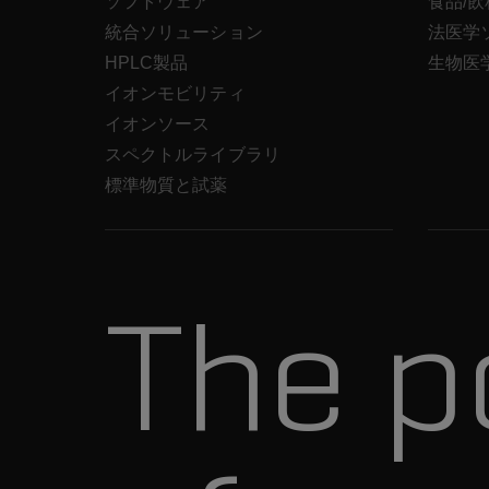
ソフトウェア
食品/
統合ソリューション
法医学
HPLC製品
生物医
イオンモビリティ
イオンソース
スペクトルライブラリ
標準物質と試薬
The p