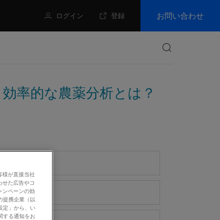
お問い合わせ
ログイン
登録
検索
ar】効率的な農薬分析とは？
客様が直接当社
わせた広告やコ
ャンペーンの効
の提携企業（以
設定」から、い
関する通知をお