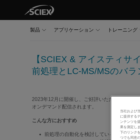
製品
アプリケーション
トレーニング
【SCIEX & アイスティ
前処理とLC-MS/MSのバ
2023年12月に開催し、ご好評いただきましたSC
オンデマンド配信されます。
当社および
に提供する
こんな方におすすめ
ンテンツを
果を測定しま
下のリンクを
前処理の自動化を検討している
つでも同意の