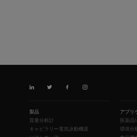
リンクトイン
ツイッター
フェイスブック
インスタグラム
製品
アプリ
質量分析計
医薬品
キャピラリー電気泳動機器
環境分