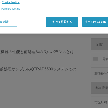
て詳しく知りたい
い
Cookie Notice
 Partners Details
えている
ie 設定
すべて拒否する
すべての Cooki
際のポイントを知りたい
定機器の性能と前処理法の良いバランスとは
処理サンプルのQTRAP5500システムでの