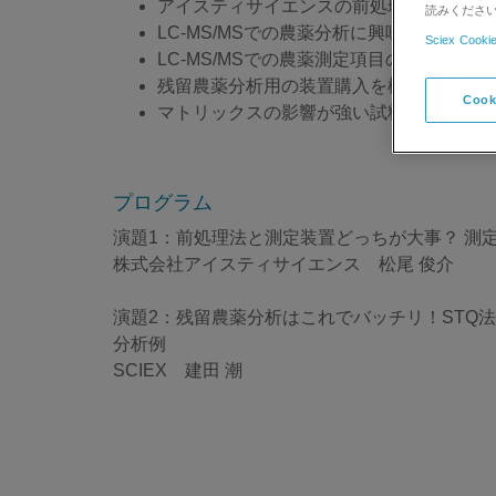
アイスティサイエンスの前処理装置につい
読みくださ
LC-MS/MSでの農薬分析に興味がある
Sciex Cookie
LC-MS/MSでの農薬測定項目の拡大を考
残留農薬分析用の装置購入を検討している
Cook
マトリックスの影響が強い試料を測定する
プログラム
演題1：前処理法と測定装置どっちが大事？ 測
株式会社アイスティサイエンス 松尾 俊介
演題2：残留農薬分析はこれでバッチリ！STQ法前
分析例
SCIEX 建田 潮