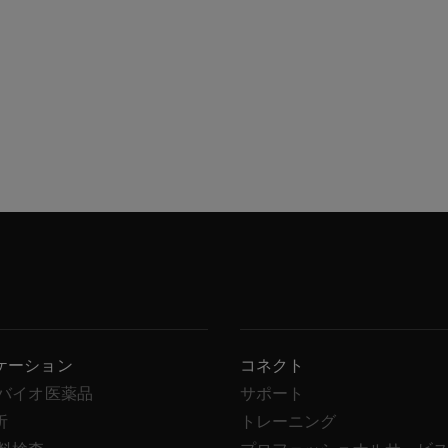
ケーション
コネクト
/バイオ医薬品
サポート
析
トレーニング