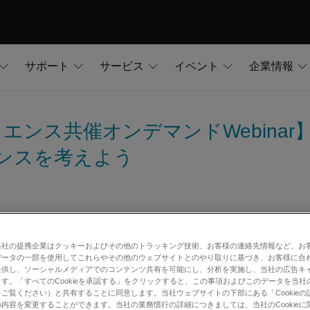
サポート
サービス
イベント
企業情報
サイエンス共催オンデマンドWebin
ランスを考えよう
IEX&アイスティサイエンスの共催Webinarが
当社の提携企業はクッキーおよびその他のトラッキング技術、お客様の連絡先情報など、お
データの一部を使用してこれらやその他のウェブサイトとのやり取りに基づき、お客様に合
提供し、ソーシャルメディアでのコンテンツ共有を可能にし、分析を実施し、当社の広告キ
す。「すべてのCookieを承認する」をクリックすると、この事項およびこのデータを当社
ご覧ください）と共有することに同意します。当社ウェブサイトの下部にある「Cookieの
内容を変更することができます。当社の業務慣行の詳細につきましては、当社のCookieに