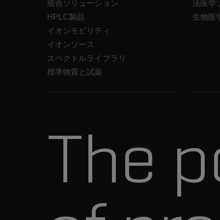
統合ソリューション
法医学
HPLC製品
生物医
イオンモビリティ
イオンソース
スペクトルライブラリ
標準物質と試薬
The p