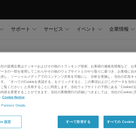
サポート
サービス
イベント
企業情報
当社の提携企業はクッキーおよびその他のトラッキング技術、お客様の連絡先情報など、お
データの一部を使用してこれらやその他のウェブサイトとのやり取りに基づき、お客様に合
提供し、ソーシャルメディアでのコンテンツ共有を可能にし、分析を実施し、当社の広告キ
す。「すべてのCookieを承認する」をクリックすると、この事項およびこのデータを当社
ご覧ください）と共有することに同意します。当社ウェブサイトの下部にある「Cookieの
方はメールマガジン配信のご登録を行ってください。
内容を変更することができます。当社の業務慣行の詳細につきましては、当社のCookieに
い
Cookie Notice
 Partners Details
別棟）
ie 設定
すべて拒否する
すべての Cooki