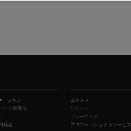
ケーション
コネクト
/バイオ医薬品
サポート
析
トレーニング
飲料検査
プロフェッショナルサービ