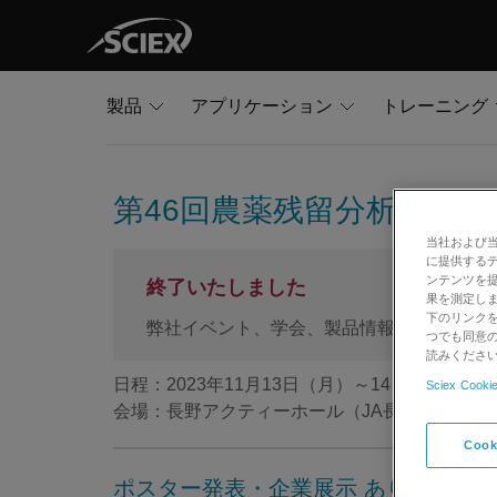
製品
アプリケーション
トレーニング
第46回農薬残留分析研究会
当社および
に提供する
ンテンツを
終了いたしました
果を測定しま
下のリンクを
弊社イベント、学会、製品情報をご希望の
つでも同意の
読みくださ
日程：2023年11月13日（月）～14日（火）
Sciex Cookie
会場：長野アクティーホール（JA長野県ビル、
Cook
ポスター発表・企業展示 あり