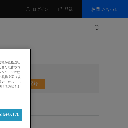
お問い合わせ
ログイン
登録
検索
客様が直接当社
わせた広告やコ
ャンペーンの効
の提携企業（以
設定」から、い
メールマガジン登録
関する通知をお
e を受け入れる