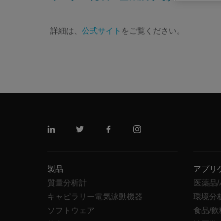
詳細は、
公式サイト
をご覧ください。
リンクトイン
ツイッター
フェイスブック
インスタグラム
製品
アプリ
質量分析計
医薬品
キャピラリー電気泳動機器
環境分
ソフトウェア
食品/