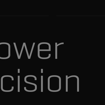
ower
cision