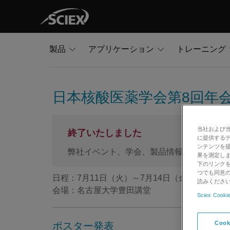
製品
アプリケーション
トレーニング
日本核酸医薬学会第8回年
当社および
終了いたしました
に提供する
ンテンツを
弊社イベント、学会、製品情報をご希望の
果を測定しま
下のリンクを
つでも同意の
日程：7月11日（火）～7月14日（金）
読みくださ
会場：名古屋大学豊田講堂
Sciex Cookie
Cook
ポスター発表