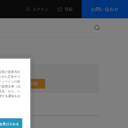
お問い合わせ
ログイン
登録
検索
客様が直接当社
わせた広告やコ
ャンペーンの効
メールマガジン登録
の提携企業（以
設定」から、い
関する通知をお
e を受け入れる