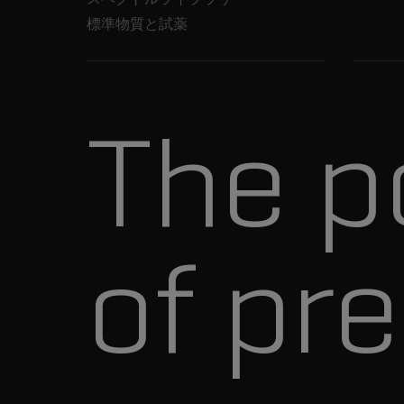
標準物質と試薬
The p
of pre