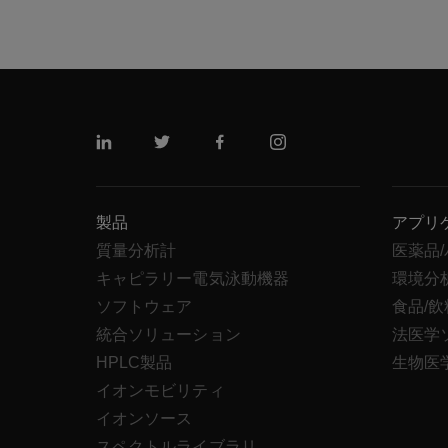
リンクトイン
ツイッター
フェイスブック
インスタグラム
製品
アプリ
質量分析計
医薬品
キャピラリー電気泳動機器
環境分
ソフトウェア
食品/
統合ソリューション
法医学
HPLC製品
生物医
イオンモビリティ
イオンソース
スペクトルライブラリ