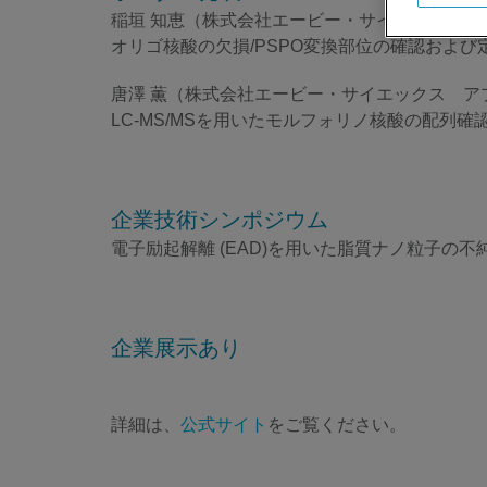
稲垣 知恵（株式会社エービー・サイエックス 
オリゴ核酸の欠損/PSPO変換部位の確認および
唐澤 薫（株式会社エービー・サイエックス ア
LC-MS/MSを用いたモルフォリノ核酸の配列
企業技術シンポジウム
電子励起解離 (EAD)を用いた脂質ナノ粒子の
企業展示あり
詳細は、
公式サイト
をご覧ください。