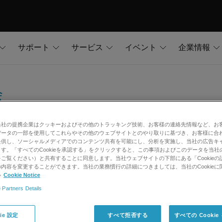
サポート
サービス
イベント
企業情報
会
当社の提携企業はクッキーおよびその他のトラッキング技術、お客様の連絡先情報など、お
データの一部を使用してこれらやその他のウェブサイトとのやり取りに基づき、お客様に合
提供し、ソーシャルメディアでのコンテンツ共有を可能にし、分析を実施し、当社の広告キ
方はメールマガジン配信のご登録を行ってください。
す。「すべてのCookieを承認する」をクリックすると、この事項およびこのデータを当社
ご覧ください）と共有することに同意します。当社ウェブサイトの下部にある「Cookieの
内容を変更することができます。当社の業務慣行の詳細につきましては、当社のCookieに
い
Cookie Notice
 Partners Details
ie 設定
すべて拒否する
すべての Cooki